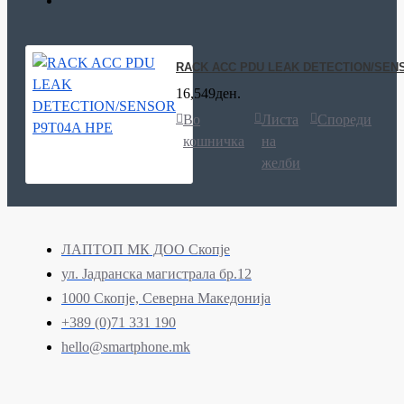
RACK ACC PDU LEAK DETECTION/SEN
16,549ден.
Во
Листа
Спореди
кошничка
на
желби
ЛАПТОП МК ДОО Скопје
ул. Јадранска магистрала бр.12
1000 Скопје, Северна Македонија
+389 (0)71 331 190
hello@smartphone.mk