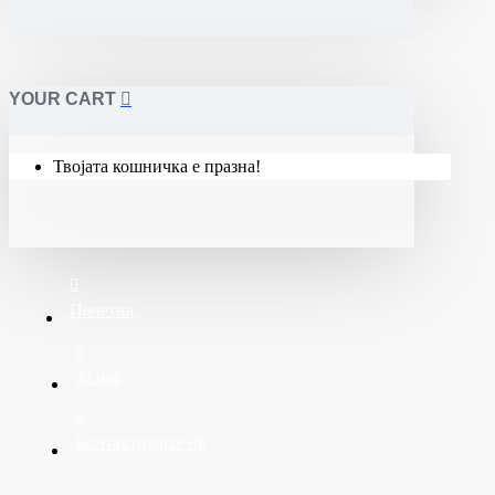
YOUR CART
Твојата кошничка е празна!
Почетна
За нас
Контактирајте нè