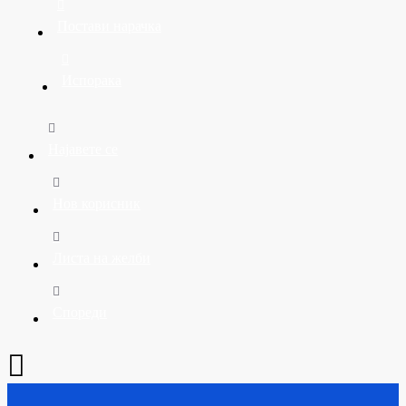
Постави нарачка
Испорака
Најавете се
Нов корисник
Листа на желби
Спореди