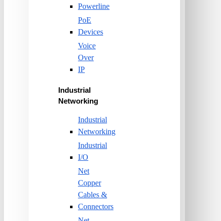
Powerline
PoE
Devices
Voice
Over
IP
Industrial
Networking
Industrial
Networking
Industrial
I/O
Net
Copper
Cables &
Connectors
Net