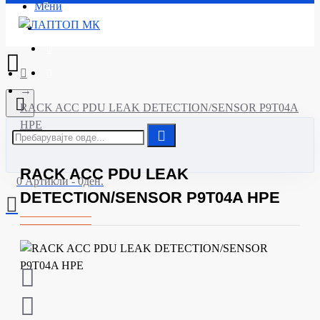
Мени
Почетна
RACK ACC PDU LEAK DETECTION/SENSOR P9T04A
HPE
RACK ACC PDU LEAK
0 Артикли - 0ден.
DETECTION/SENSOR P9T04A HPE