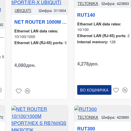
TELTONIKA
Шифра:
423893
UBIQUITI
Шифра:
311604
RUT140
NET ROUTER 1000M 5PORT/ER-X UBIQUITI
Ethernet LAN data rates:
92
10/100
Ethernet LAN data rates:
Ethernet LAN (RJ-45) ports:
2
TER 10/100/1000M 5PORT/HEX RB750GR3 MIKROTIK
10/100/1000
Internal memory:
128
Ethernet LAN (RJ-45) ports:
5
:
5
4,278ден.
4,080ден.
ВО КОШНИЧКА
72
TELTONIKA
Шифра:
423890
RUT300