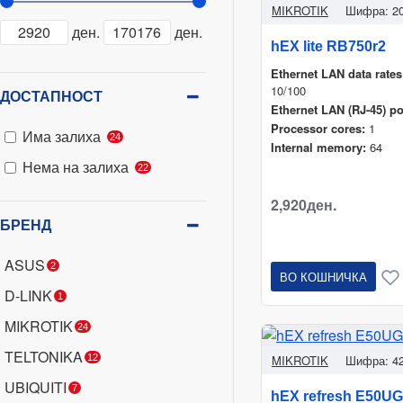
MIKROTIK
Шифра:
2
ден.
ден.
hEX lite RB750r2
Ethernet LAN data rates
10/100
ДОСТАПНОСТ
Ethernet LAN (RJ-45) po
Processor cores:
1
Има залиха
24
Internal memory:
64
Нема на залиха
22
2,920ден.
БРЕНД
ASUS
2
ВО КОШНИЧКА
D-LINK
1
MIKROTIK
24
TELTONIKA
12
MIKROTIK
Шифра:
4
UBIQUITI
7
hEX refresh E50UG