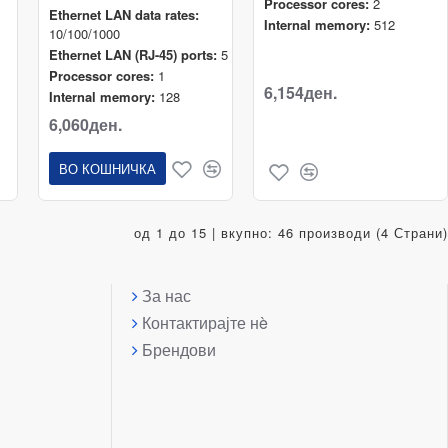
Processor cores:
2
Ethernet LAN data rates:
Internal memory:
512
10/100/1000
Ethernet LAN (RJ-45) ports:
5
Processor cores:
1
6,154ден.
Internal memory:
128
6,060ден.
ВО КОШНИЧКА
од 1 до 15 | вкупно: 46 производи (4 Страни)
За нас
Контактирајте нè
Брендови