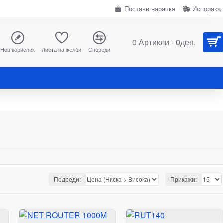
Постави нарачка
Испорака
0 Артикли - 0ден.
Нов корисник
Листа на желби
Спореди
Подреди:
Прикажи: