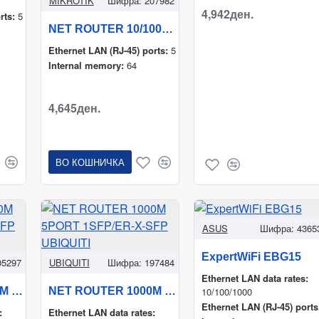
MIKROTIK
Шифра:
207982
4,942ден.
rts:
5
NET ROUTER 10/100M 5PORT/OUTDOOR RB750P-PBR2 MIKROTIK
Ethernet LAN (RJ-45) ports:
5
Internal memory:
64
4,645ден.
ВО КОШНИЧКА
ASUS
Шифра:
4365
ExpertWiFi EBG15
05297
UBIQUITI
Шифра:
197484
Ethernet LAN data rates:
NET ROUTER 1000M 5PORT 1SFP/ER-X-SFP UBIQUITI
NET ROUTER 1000M 5PORT 1SFP/ER-X-SFP UBIQUITI
10/100/1000
Ethernet LAN (RJ-45) ports
:
Ethernet LAN data rates: