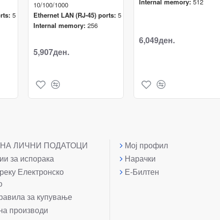
Internal memory:
512
10/100/1000
rts:
5
Ethernet LAN (RJ-45) ports:
5
Internal memory:
256
6,049ден.
5,907ден.
 НА ЛИЧНИ ПОДАТОЦИ
Мој профил
и за испорака
Нарачки
реку Електронско
Е-Билтен
о
равила за купување
на производи