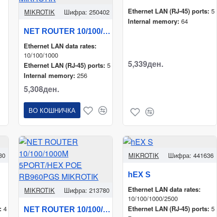
Ethernet LAN (RJ-45) ports:
5
MIKROTIK
Шифра:
250402
Internal memory:
64
NET ROUTER 10/100/1000M 5PORT/HEX S RB760IGS MIKROTIK
Ethernet LAN data rates:
10/100/1000
5,339ден.
Ethernet LAN (RJ-45) ports:
5
Internal memory:
256
5,308ден.
ВО КОШНИЧКА
30
MIKROTIK
Шифра:
441636
hEX S
Ethernet LAN data rates:
MIKROTIK
Шифра:
213780
10/100/1000/2500
:
4
Ethernet LAN (RJ-45) ports:
5
NET ROUTER 10/100/1000M 5PORT/HEX POE RB960PGS MIKROTIK