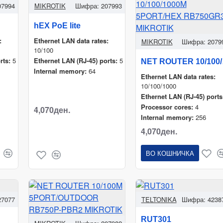
07994
MIKROTIK
Шифра:
207993
hEX PoE lite
:
Ethernet LAN data rates:
MIKROTIK
Шифра:
2079
10/100
rts:
5
Ethernet LAN (RJ-45) ports:
5
NET ROU
Internal memory:
64
Ethernet LAN data rates:
10/100/1000
Ethernet LAN (RJ-45) ports
Processor cores:
4
4,070ден.
Internal memory:
256
4,070ден.
ВО КОШНИЧКА
27077
TELTONIKA
Шифра:
4238
RUT301