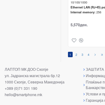
10/100/1000
Ethernet LAN (RJ-45) po
Internal memory:
256
5,570ден.
1
2
3
4
ЛАПТОП МК ДОО Скопје
ЗАШТИТА
ул. Јадранска магистрала бр.12
Информаци
1000 Скопје, Северна Македонија
Плаќање п
Банкарств
+389 (0)71 331 190
Услови и п
hello@smartphone.mk
Гаранција 