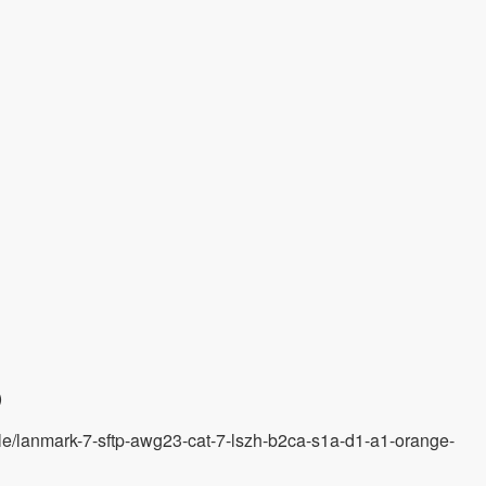
)
le/lanmark-7-sftp-awg23-cat-7-lszh-b2ca-s1a-d1-a1-orange-