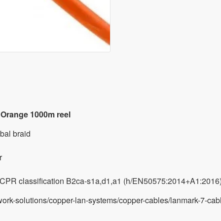
Orange 1000m reel
bal braid
r
o CPR classification B2ca-s1a,d1,a1 (h/EN50575:2014+A1:2016
ork-solutions/copper-lan-systems/copper-cables/lanmark-7-cab