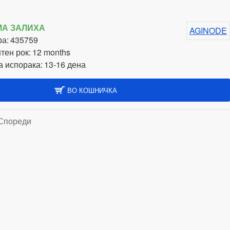
МА ЗАЛИХА
AGINODE
а:
435759
тен рок:
12 months
а испорака:
13-16 дена
ВО КОШНИЧКА
Спореди