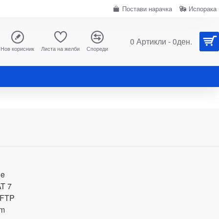
Постави нарачка
Испорака
0 Артикли - 0ден.
Нов корисник
Листа на желби
Спореди
le
T 7
FTP
m