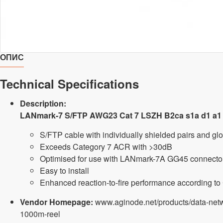
ОПИС
Technical Specifications
Description:
LANmark-7 S/FTP AWG23 Cat 7 LSZH B2ca s1a d1 a1 
S/FTP cable with individually shielded pairs and glo
Exceeds Category 7 ACR with >30dB
Optimised for use with LANmark-7A GG45 connecto
Easy to install
Enhanced reaction-to-fire performance according t
Vendor Homepage:
www.aginode.net/products/data-netw
1000m-reel