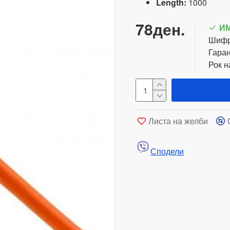
Length:
1000
78ден.
И
Шифр
Гаран
Рок н
Листа на желби
Сподели