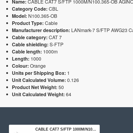
Name:
CABLE CAT7 S/FTP 1000M/N100.365-OB AGIN
Category Code:
CBL
Model:
N100.365-OB
Product Type:
Cable
Manufacturer description:
LANmark-7 S/FTP AWG23 Cat
Cable category:
CAT 7
Cable shielding:
S-FTP
Cable length:
1000m
Length:
1000
Colour:
Orange
Units per Shipping Box:
1
Unit Calculated Volume:
0.126
Product Net Weight:
50
Unit Calculated Weight:
64
CABLE CAT7 S/FTP 1000M/N100.365-OB AGINODE