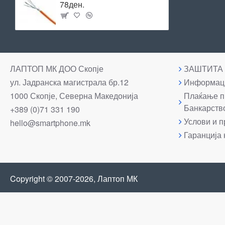
78ден.
ЛАПТОП МК ДОО Скопје
ЗАШТИТА
ул. Јадранска магистрала бр.12
Информаци
1000 Скопје, Северна Македонија
Плаќање п
Банкарств
+389 (0)71 331 190
Услови и п
hello@smartphone.mk
Гаранција 
Copyright © 2007-2026, Лаптоп МК