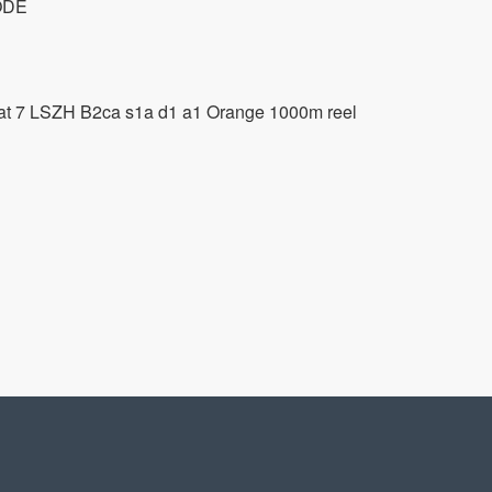
ODE
 7 LSZH B2ca s1a d1 a1 Orange 1000m reel