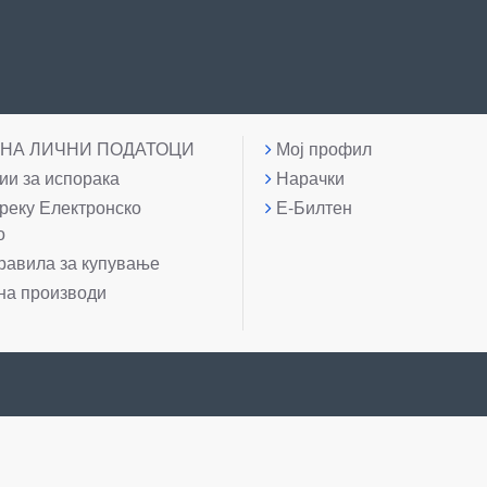
 НА ЛИЧНИ ПОДАТОЦИ
Мој профил
и за испорака
Нарачки
реку Електронско
Е-Билтен
о
равила за купување
на производи