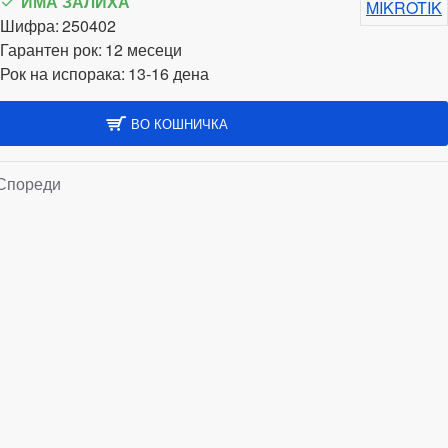
ИМА ЗАЛИХА
MIKROTIK
Шифра:
250402
Гарантен рок:
12 месеци
Рок на испорака:
13-16 дена
ВО КОШНИЧКА
Спореди