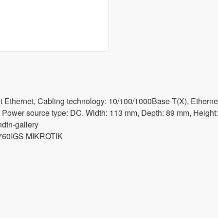
bit Ethernet, Cabling technology: 10/100/1000Base-T(X), Etherne
W, Power source type: DC. Width: 113 mm, Depth: 89 mm, Heigh
ndtn-gallery
760IGS MIKROTIK