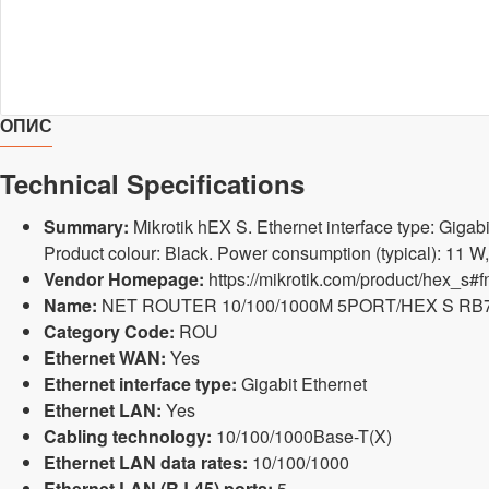
ОПИС
Technical Specifications
Summary:
Mikrotik hEX S. Ethernet interface type: Giga
Product colour: Black. Power consumption (typical): 11 
Vendor Homepage:
https://mikrotik.com/product/hex_s#f
Name:
NET ROUTER 10/100/1000M 5PORT/HEX S RB
Category Code:
ROU
Ethernet WAN:
Yes
Ethernet interface type:
Gigabit Ethernet
Ethernet LAN:
Yes
Cabling technology:
10/100/1000Base-T(X)
Ethernet LAN data rates:
10/100/1000
Ethernet LAN (RJ-45) ports:
5