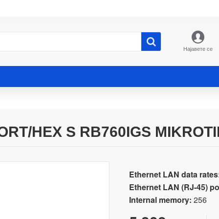
Најавете се
ORT/HEX S RB760IGS MIKROTI
Ethernet LAN data rates
Ethernet LAN (RJ-45) po
Internal memory:
256