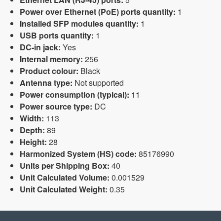
Power over Ethernet (PoE) ports quantity:
1
Installed SFP modules quantity:
1
USB ports quantity:
1
DC-in jack:
Yes
Internal memory:
256
Product colour:
Black
Antenna type:
Not supported
Power consumption (typical):
11
Power source type:
DC
Width:
113
Depth:
89
Height:
28
Harmonized System (HS) code:
85176990
Units per Shipping Box:
40
Unit Calculated Volume:
0.001529
Unit Calculated Weight:
0.35