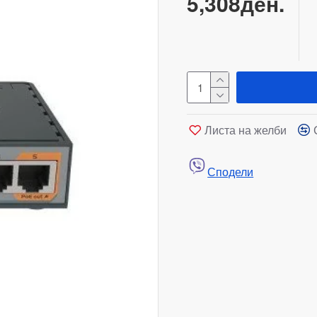
5,308ден.
Листа на желби
Сподели