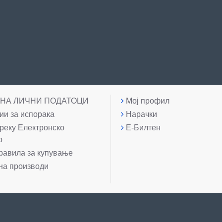
 НА ЛИЧНИ ПОДАТОЦИ
Мој профил
и за испорака
Нарачки
реку Електронско
Е-Билтен
о
равила за купување
на производи