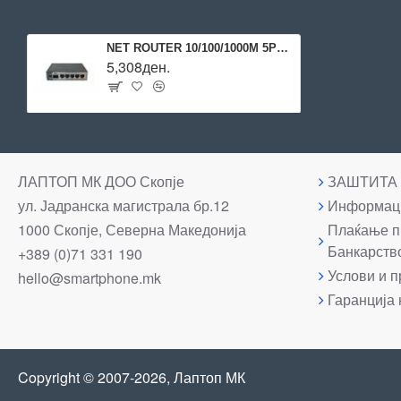
NET ROUTER 10/100/1000M 5PORT/HEX S RB760IGS MIKROTIK
5,308ден.
ЛАПТОП МК ДОО Скопје
ЗАШТИТА
ул. Јадранска магистрала бр.12
Информаци
1000 Скопје, Северна Македонија
Плаќање п
Банкарств
+389 (0)71 331 190
Услови и п
hello@smartphone.mk
Гаранција 
Copyright © 2007-2026, Лаптоп МК