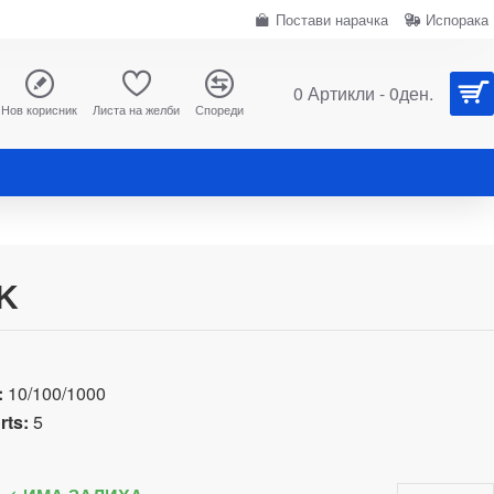
Постави нарачка
Испорака
0 Артикли - 0ден.
Нов корисник
Листа на желби
Спореди
K
:
10/100/1000
rts:
5