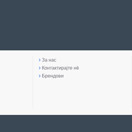
За нас
Контактирајте нè
Брендови