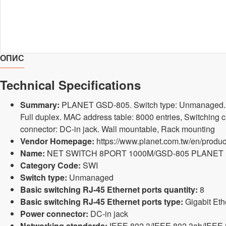
ОПИС
Technical Specifications
Summary:
PLANET GSD-805. Switch type: Unmanaged. Basi
Full duplex. MAC address table: 8000 entries, Switching
connector: DC-in jack. Wall mountable, Rack mounting
Vendor Homepage:
https://www.planet.com.tw/en/produc
Name:
NET SWITCH 8PORT 1000M/GSD-805 PLANET
Category Code:
SWI
Switch type:
Unmanaged
Basic switching RJ-45 Ethernet ports quantity:
8
Basic switching RJ-45 Ethernet ports type:
Gigabit Eth
Power connector:
DC-in jack
Networking standards:
IEEE 802.3/IEEE 802.3ab/IEEE 