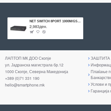
NET SWITCH 8PORT 1000M/GSD-805 PLANET
2,983ден.
ЛАПТОП МК ДОО Скопје
ЗАШТИТА
ул. Јадранска магистрала бр.12
Информаци
1000 Скопје, Северна Македонија
Плаќање п
Банкарств
+389 (0)71 331 190
Услови и п
hello@smartphone.mk
Гаранција 