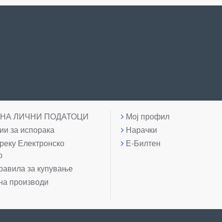
 НА ЛИЧНИ ПОДАТОЦИ
Мој профил
и за испорака
Нарачки
реку Електронско
Е-Билтен
о
равила за купување
на производи