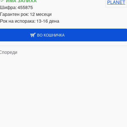
ИМА ЗАЛИХА
PLANET
Шифра:
455875
Гарантен рок:
12 месеци
Рок на испорака:
13-16 дена
ВО КОШНИЧКА
Спореди