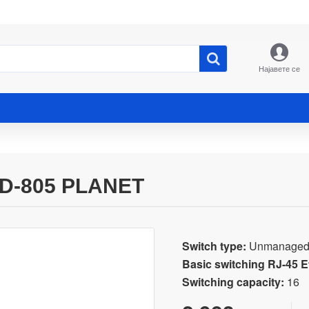
Најавете се
D-805 PLANET
Switch type:
Unmanage
Basic switching RJ-45 Et
Switching capacity:
16