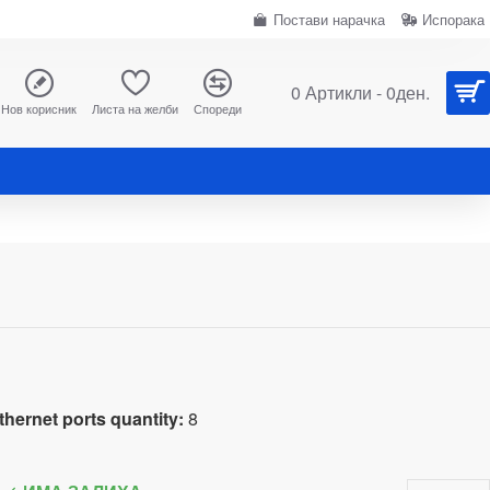
Постави нарачка
Испорака
0 Артикли - 0ден.
Нов корисник
Листа на желби
Спореди
d
hernet ports quantity:
8