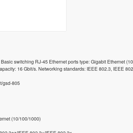
c switching RJ-45 Ethernet ports type: Gigabit Ethernet (10/1
 capacity: 16 Gbit/s. Networking standards: IEEE 802.3, IEEE 8
t/gsd-805
ernet (10/100/1000)
802.3az/IEEE 802.3u/IEEE 802.3x