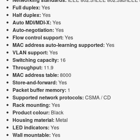
Full duplex:
Yes
Half duplex:
Yes
Auto MDI/MDI-X:
Yes
Auto-negotiation:
Yes
Flow control support:
Yes
MAC address auto-learning supported:
Yes
VLAN support:
Yes
Switching capacity:
16
Throughput:
11.9
MAC address table:
8000
Store-and-forward:
Yes
Packet buffer memory:
1
Supported network protocols:
CSMA / CD
Rack mounting:
Yes
Product colour:
Black
Housing material:
Metal
LED indicators:
Yes
Wall mountable:
Yes