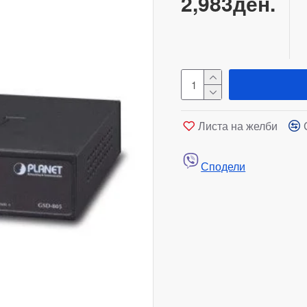
2,983ден.
Листа на желби
Сподели