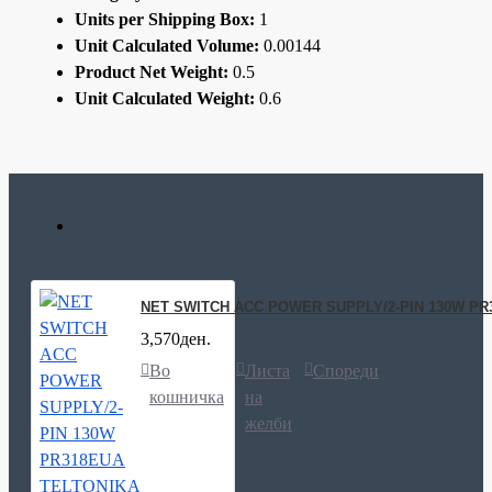
Units per Shipping Box:
1
Unit Calculated Volume:
0.00144
Product Net Weight:
0.5
Unit Calculated Weight:
0.6
NET SWITCH ACC POWER SUPPLY/2-PIN 130W PR
3,570ден.
Во
Листа
Спореди
кошничка
на
желби