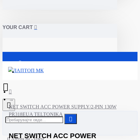
YOUR CART
Почетна
NET SWITCH ACC POWER SUPPLY/2-PIN 130W
PR318EUA TELTONIKA
NET SWITCH ACC POWER
0 Артикли - 0ден.