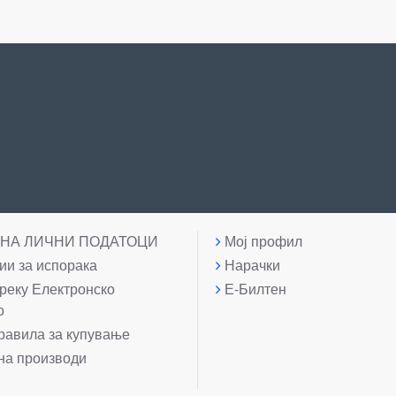
 НА ЛИЧНИ ПОДАТОЦИ
Мој профил
и за испорака
Нарачки
реку Електронско
Е-Билтен
о
равила за купување
на производи