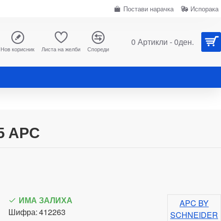
Постави нарачка
Испорака
0 Артикли - 0ден.
Нов корисник
Листа на желби
Спореди
5 APC
ИМА ЗАЛИХА
APC BY
Шифра:
412263
SCHNEIDER