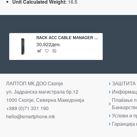
Unit Calculated Weight:
16.5
RACK ACC CABLE MANAGER VERT./DDOUBLE SIDED AR8725 APC
30,922ден.
ЛАПТОП МК ДОО Скопје
ЗАШТИТА
ул. Јадранска магистрала бр.12
Информаци
1000 Скопје, Северна Македонија
Плаќање п
Банкарств
+389 (0)71 331 190
Услови и п
hello@smartphone.mk
Гаранција 