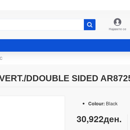
Најавете се
PC
ERT./DDOUBLE SIDED AR872
Colour:
Black
30,922ден.