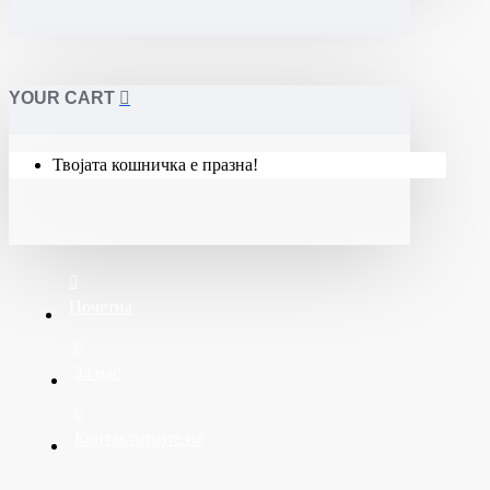
YOUR CART
Твојата кошничка е празна!
Почетна
За нас
Контактирајте нè