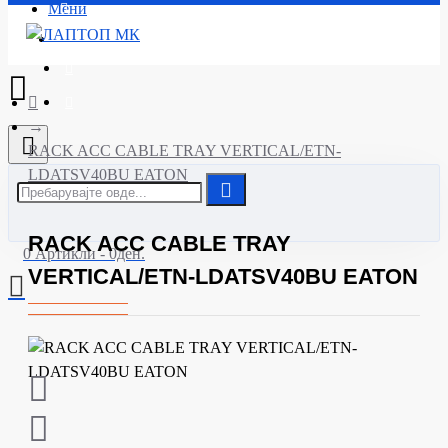
Мени
Почетна
RACK ACC CABLE TRAY VERTICAL/ETN-
LDATSV40BU EATON
RACK ACC CABLE TRAY
0 Артикли - 0ден.
VERTICAL/ETN-LDATSV40BU EATON