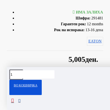
ИМА ЗАЛИХА
Шифра:
291481
Гарантен рок:
12 months
Рок на испорака:
13-16 дена
EATON
5,005ден.
Сподели
ВО КОШНИЧКА
ОПИС
Technical Specifications