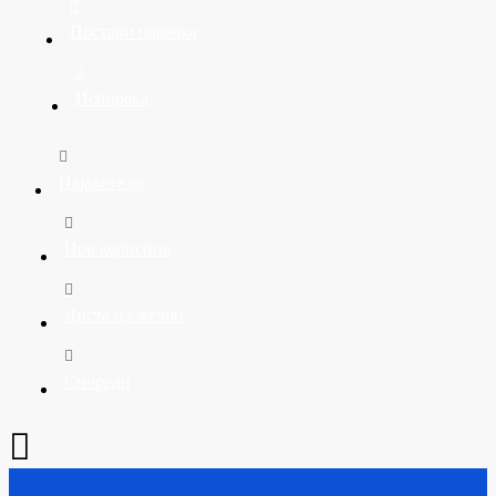
Постави нарачка
Испорака
Најавете се
Нов корисник
Листа на желби
Спореди