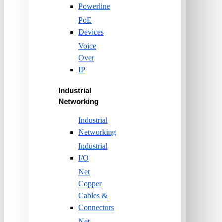
Powerline
PoE
Devices
Voice
Over
IP
Industrial
Networking
Industrial
Networking
Industrial
I/O
Net
Copper
Cables &
Connectors
Net