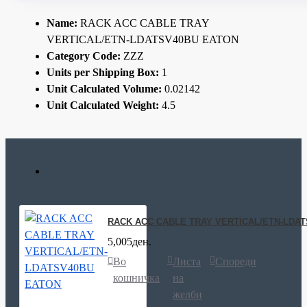
Name:
RACK ACC CABLE TRAY
VERTICAL/ETN-LDATSV40BU EATON
Category Code:
ZZZ
Units per Shipping Box:
1
Unit Calculated Volume:
0.02142
Unit Calculated Weight:
4.5
RACK ACC CABLE TRAY VERTICAL/ETN-LDA
5,005ден.
Во
Листа
Спореди
кошничка
на
желби