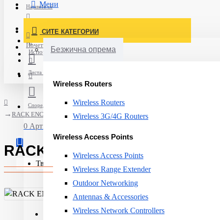
Мени
Најавете се
Постави нарачка
СИТЕ КАТЕГОРИИ
Нов корисник
Почетна
Безжична опрема
Испорака
Листа на желби
Wireless Routers
Wireless Routers
Спореди
RACK ENCLOSURE ACC NETBOTZ HID/PROX.CARDS 10PCS AP9370-10
Wireless 3G/4G Routers
0 Артикли - 0ден.
Wireless Access Points
RACK ENCLOSURE ACC NETBO
Wireless Access Points
Твојата кошничка е празна!
Wireless Range Extender
Outdoor Networking
Antennas & Accessories
Wireless Network Controllers
Colour:
Ivory