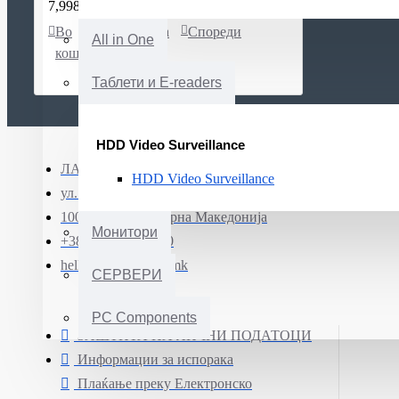
7,998ден.
Во
Листа
Спореди
All in One
кошничка
на
желби
Таблети и E-readers
HDD Video Surveillance
ЛАПТОП МК ДОО Скопје
HDD Video Surveillance
ул. Јадранска магистрала бр.12
1000 Скопје, Северна Македонија
Монитори
+389 (0)71 331 190
hello@smartphone.mk
СЕРВЕРИ
PC Components
ЗАШТИТА НА ЛИЧНИ ПОДАТОЦИ
Информации за испорака
Плаќање преку Електронско