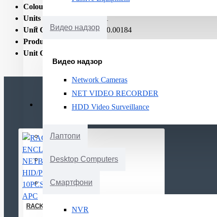
Colour:
Ivory
Units per Shipping Box:
1
Видео надзор
Unit Calculated Volume:
0.00184
Product Net Weight:
0.11
Unit Calculated Weight:
1
Видео надзор
Network Cameras
NET VIDEO RECORDER
HDD Video Surveillance
Лаптопи
Desktop Computers
Смартфони
RACK ENCLOSURE ACC NETBOTZ HID/PROX.CARDS 10PCS AP
NVR