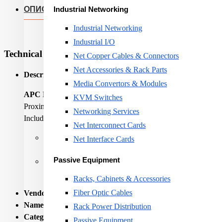
ОПИС
Industrial Networking
Industrial Networking
Industrial I/O
Technical Specifications
Net Copper Cables & Connectors
Net Accessories & Rack Parts
Description:
Media Convertors & Modules
APC NetBotz HID Proximity Cards - 10 Pack
KVM Switches
Proximity cards for use with Rack Access PX-HID.
Networking Services
Includes: Proximity card
Net Interconnect Cards
Improved User Access Logging
Net Interface Cards
Additional Proximity Cards allow each user to have their 
Passive Equipment
Proximity Card User Registration
Register proximity cards to specific people.
Racks, Cabinets & Accessories
Fiber Optic Cables
Vendor Homepage:
www.apc.com/shop/ro/en/products/APC-
Name:
RACK ENCLOSURE ACC NETBOTZ HID/PROX.CA
Rack Power Distribution
Category Code:
RCA
Passive Equipment