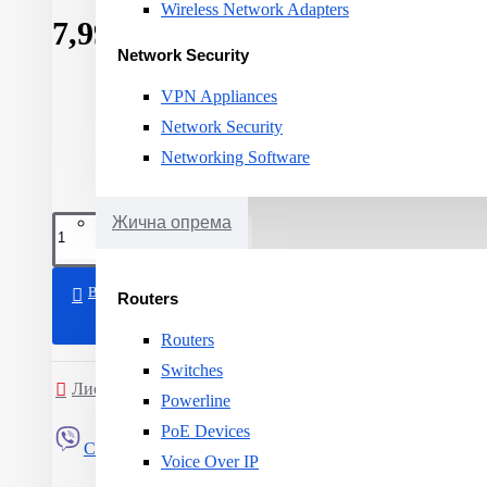
Wireless Network Adapters
7,998ден.
Network Security
VPN Appliances
Network Security
Networking Software
Жична опрема
ВО КОШНИЧКА
Routers
Routers
Switches
Листа на желби
Спореди
Powerline
PoE Devices
Сподели
Voice Over IP