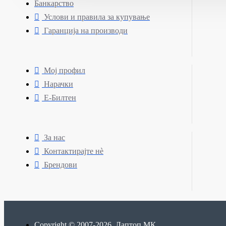
Банкарство
Услови и правила за купување
Гаранција на производи
Мој профил
Нарачки
Е-Билтен
За нас
Контактирајте нè
Брендови
Copyright © 2007-2026, Лаптоп МК