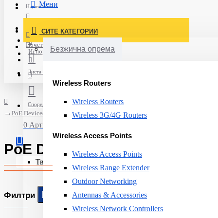
Мени
Најавете се
Постави нарачка
СИТЕ КАТЕГОРИИ
Нов корисник
Почетна
Безжична опрема
Испорака
Листа на желби
Wireless Routers
Wireless Routers
Спореди
PoE Devices
Wireless 3G/4G Routers
0 Артикли - 0ден.
Wireless Access Points
PoE Devices
Wireless Access Points
Твојата кошничка е празна!
Wireless Range Extender
Outdoor Networking
Филтри
Antennas & Accessories
Wireless Network Controllers