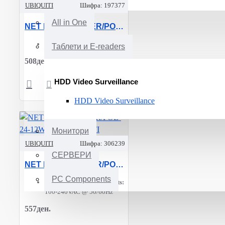
UBIQUITI
Шифра:
197377
All in One
NET POE ADAPTER/POE-15-12W UBIQUITI
Product Type:
Adapter
Таблети и E-readers
508ден.
HDD Video Surveillance
HDD Video Surveillance
Монитори
UBIQUITI
Шифра:
306239
СЕРВЕРИ
NET POE ADAPTER/POE-24-12W-WH UBIQUITI
PC Components
Power supply requirements:
100-240VAC @ 50/60Hz
557ден.