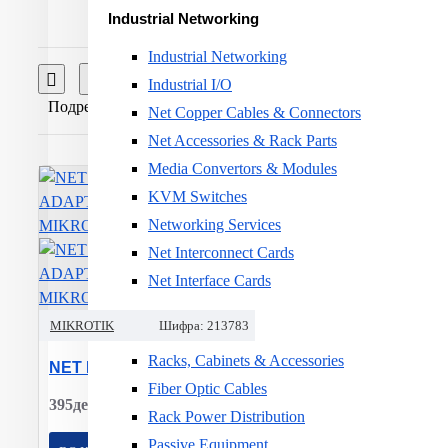
Industrial Networking
Industrial Networking
Спореди
Industrial I/O
Подреди:
Прикажи:
Net Copper Cables & Connectors
Net Accessories & Rack Parts
Media Convertors & Modules
KVM Switches
Networking Services
Net Interconnect Cards
Net Interface Cards
Passive Equipment
MIKROTIK
Шифра:
213783
Racks, Cabinets & Accessories
NET POE ADAPTER/RBGPOE MIKROTIK
Fiber Optic Cables
395ден.
Rack Power Distribution
Passive Equipment