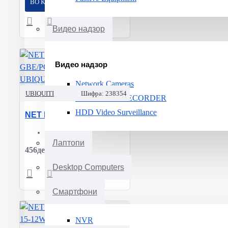
ВО КОШНИЧКА
Видео надзор
Видео надзор
Network Cameras
UBIQUITI
Шифра:
238354
NET VIDEO RECORDER
HDD Video Surveillance
NET POE ADAPTER GBE/POE-24-7W-G-WH UBIQUITI
RJ45:
2
Лаптопи
456ден.
Desktop Computers
Смартфони
NVR