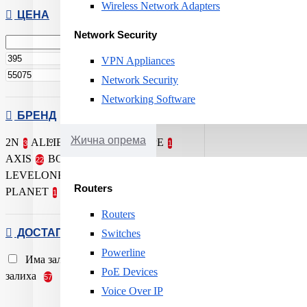
Wireless Network Adapters
ЦЕНА
Network Security
ден.
VPN Appliances
ден.
Network Security
Networking Software
БРЕНД
Жична опрема
2N
ALLIED
ARUBA BY HPE
3
1
1
AXIS
BOSCH
D-LINK
22
5
2
LEVELONE
MIKROTIK
1
4
Routers
PLANET
UBIQUITI
1
34
Routers
ДОСТАПНОСТ
Switches
Powerline
Има залиха
Нема на
17
PoE Devices
залиха
57
Voice Over IP