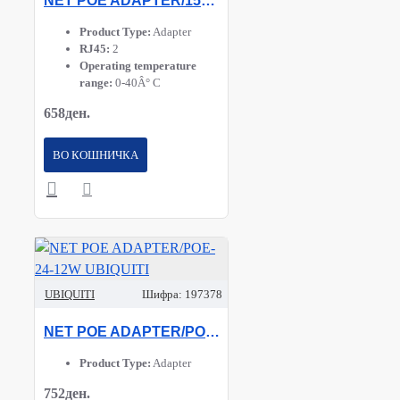
NET POE ADAPTER/15W U-POE UBIQUITI
Product Type:
Adapter
RJ45:
2
Operating temperature
range:
0-40Â° C
658ден.
ВО КОШНИЧКА
UBIQUITI
Шифра:
197378
NET POE ADAPTER/POE-24-12W UBIQUITI
Product Type:
Adapter
752ден.