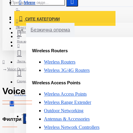
Мени
Постави нарачка
СИТЕ КАТЕГОРИИ
Најавете се
Почетна
Безжична опрема
Испорака
Нов корисник
Wireless Routers
Листа на желби
Wireless Routers
Voice Over IP
Wireless 3G/4G Routers
Спореди
Wireless Access Points
Voice Over IP
0 Артикли - 0ден.
Wireless Access Points
Wireless Range Extender
Outdoor Networking
Твојата кошничка е празна!
Филтри
Antennas & Accessories
Wireless Network Controllers