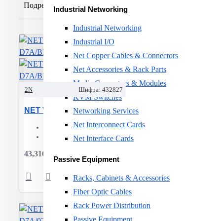
Подреди:
Прикажи:
Industrial Networking
Industrial Networking
Industrial I/O
Net Copper Cables & Connectors
Net Accessories & Rack Parts
Media Convertors & Modules
2N
Шифра:
432827
KVM Switches
NET VOIP PHONE D7A/BLACK 1120102 2N
Networking Services
Net Interconnect Cards
Device:
Voice-over-IP phone
Wireless LAN:
Yes
Net Interface Cards
43,316ден.
Passive Equipment
Racks, Cabinets & Accessories
Fiber Optic Cables
Rack Power Distribution
Passive Equipment