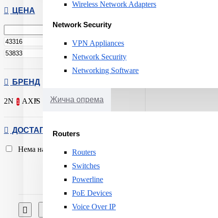
Wireless Network Adapters
ЦЕНА
Network Security
ден.
VPN Appliances
ден.
Network Security
Networking Software
БРЕНД
Жична опрема
2N
AXIS
1
1
ДОСТАПНОСТ
Routers
Нема на залиха
2
Routers
Switches
Powerline
PoE Devices
Voice Over IP
Спореди