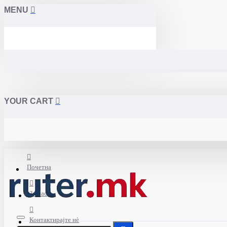
MENU
YOUR CART
Почетна
За нас
Контактирајте нè