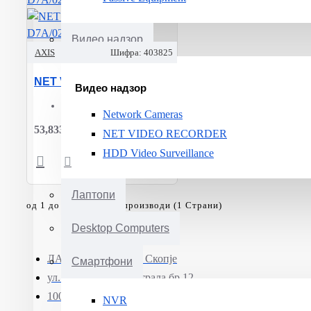
Видео надзор
AXIS
Шифра:
403825
NET VOIP PHONE D7A/02660-001 AXIS
Видео надзор
Device:
Voice-over-IP phone
Network Cameras
53,833ден.
NET VIDEO RECORDER
HDD Video Surveillance
Лаптопи
од 1 до 2 | вкупно: 2 производи (1 Страни)
Desktop Computers
ЛАПТОП МК ДОО Скопје
Смартфони
ул. Јадранска магистрала бр.12
1000 Скопје, Северна Македонија
NVR