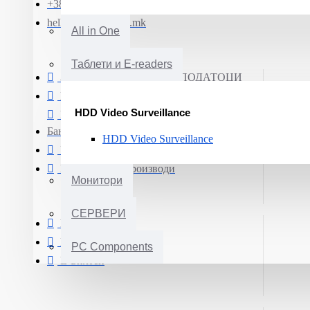
+389 (0)71 331 190
hello@smartphone.mk
All in One
Таблети и E-readers
ЗАШТИТА НА ЛИЧНИ ПОДАТОЦИ
Информации за испорака
HDD Video Surveillance
Плаќање преку Електронско
Банкарство
HDD Video Surveillance
Услови и правила за купување
Гаранција на производи
Монитори
СЕРВЕРИ
Мој профил
Нарачки
PC Components
Е-Билтен