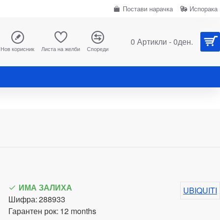
Постави нарачка
Испорака
0 Артикли - 0ден.
Нов корисник
Листа на желби
Спореди
ИМА ЗАЛИХА
UBIQUITI
Шифра:
288933
Гарантен рок:
12 months