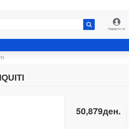
Најавете се
TI
QUITI
50,879ден.