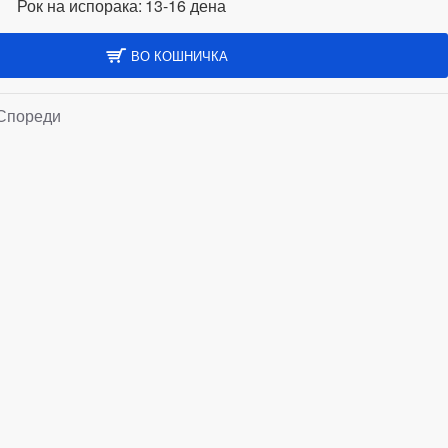
Рок на испорака:
13-16 дена
ВО КОШНИЧКА
Спореди