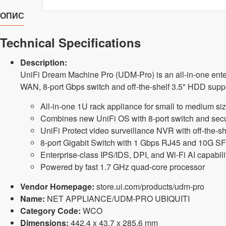
ОПИС
Technical Specifications
Description:
UniFi Dream Machine Pro (UDM-Pro) is an all-in-one ente
WAN, 8-port Gbps switch and off-the-shelf 3.5" HDD suppo
All-in-one 1U rack appliance for small to medium s
Combines new UniFi OS with 8-port switch and secu
UniFi Protect video surveillance NVR with off-the-s
8-port Gigabit Switch with 1 Gbps RJ45 and 10G 
Enterprise-class IPS/IDS, DPI, and Wi-Fi AI capabili
Powered by fast 1.7 GHz quad-core processor
Vendor Homepage:
store.ui.com/products/udm-pro
Name:
NET APPLIANCE/UDM-PRO UBIQUITI
Category Code:
WCO
Dimensions:
442.4 x 43.7 x 285.6 mm