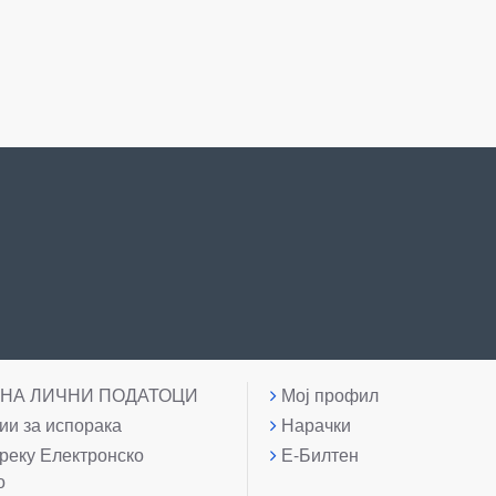
 НА ЛИЧНИ ПОДАТОЦИ
Мој профил
и за испорака
Нарачки
реку Електронско
Е-Билтен
о