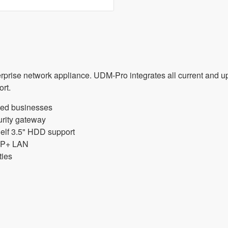
rprise network appliance. UDM-Pro integrates all current and u
rt.
ized businesses
rity gateway
helf 3.5" HDD support
SFP+ LAN
ties