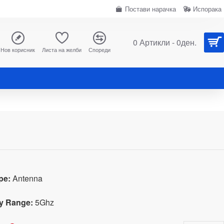
Постави нарачка
Испорака
0 Артикли - 0ден.
Нов корисник
Листа на желби
Спореди
pe:
Antenna
y Range:
5Ghz