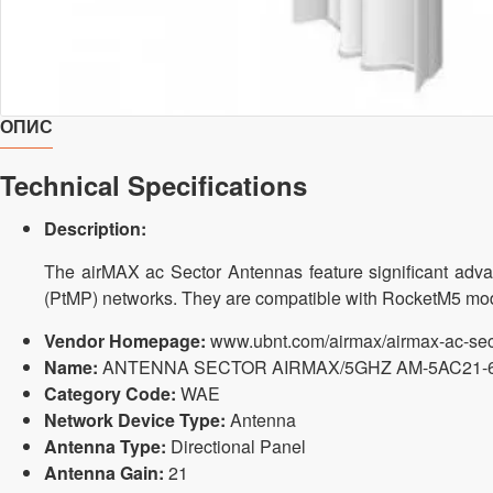
ОПИС
Technical Specifications
Description:
The airMAX ac Sector Antennas feature significant adva
(PtMP) networks. They are compatible with RocketM5 mod
Vendor Homepage:
www.ubnt.com/airmax/airmax-ac-sec
Name:
ANTENNA SECTOR AIRMAX/5GHZ AM-5AC21-6
Category Code:
WAE
Network Device Type:
Antenna
Antenna Type:
Directional Panel
Antenna Gain:
21