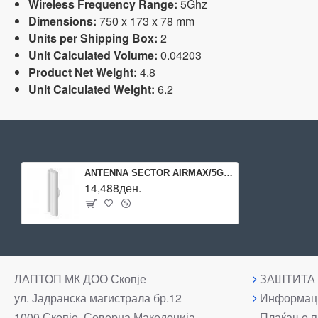
Wireless Frequency Range:
5Ghz
Dimensions:
750 x 173 x 78 mm
Units per Shipping Box:
2
Unit Calculated Volume:
0.04203
Product Net Weight:
4.8
Unit Calculated Weight:
6.2
ANTENNA SECTOR AIRMAX/5GHZ AM-5AC21-60 UBIQUITI
14,488ден.
ЛАПТОП МК ДОО Скопје
ЗАШТИТА
ул. Јадранска магистрала бр.12
Информаци
1000 Скопје, Северна Македонија
Плаќање п