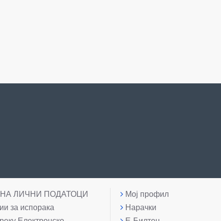
 НА ЛИЧНИ ПОДАТОЦИ
Мој профил
и за испорака
Нарачки
реку Електронско
Е-Билтен