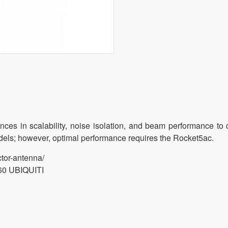
nces in scalability, noise isolation, and beam performance t
els; however, optimal performance requires the Rocket5ac.
tor-antenna/
0 UBIQUITI