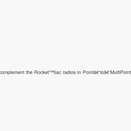
o complement the Rocket™5ac radios in Pointâ€‘toâ€‘MultiPoint