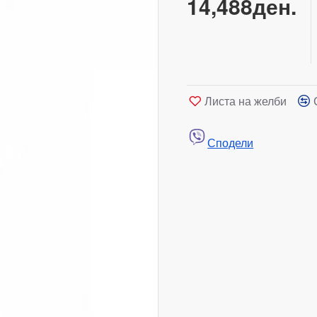
14,488ден.
Листа на желби
Сподели