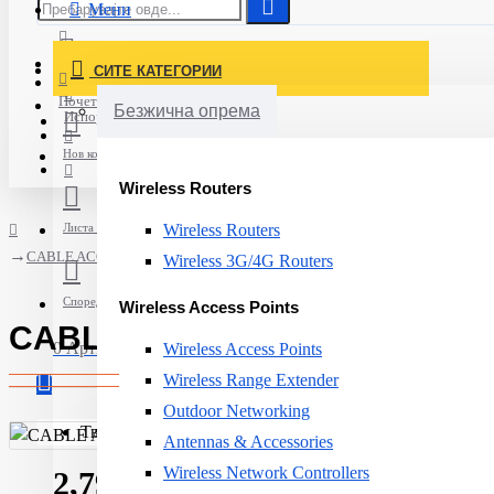
Мени
Постави нарачка
СИТЕ КАТЕГОРИИ
Најавете се
Почетна
Безжична опрема
Испорака
Нов корисник
Wireless Routers
Листа на желби
Wireless Routers
CABLE ACC TOOL PREPARATION/CAT6A R804325 R&M
Wireless 3G/4G Routers
Спореди
Wireless Access Points
CABLE ACC TOOL PREPARATI
0 Артикли - 0ден.
Wireless Access Points
Wireless Range Extender
Outdoor Networking
Твојата кошничка е празна!
Antennas & Accessories
Wireless Network Controllers
2,790ден.