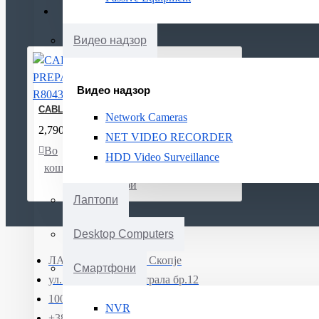
Видео надзор
Видео надзор
CABLE ACC TOOL PREPARATION/CAT6A R804325 R&M
Network Cameras
2,790ден.
NET VIDEO RECORDER
Во
Листа
Спореди
HDD Video Surveillance
кошничка
на
желби
Лаптопи
Desktop Computers
ЛАПТОП МК ДОО Скопје
Смартфони
ул. Јадранска магистрала бр.12
1000 Скопје, Северна Македонија
NVR
+389 (0)71 331 190