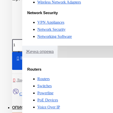
Wireless Network Adapters
Network Security
VPN Appliances
Network Security
Networking Software
Жична опрема
ВО КОШНИЧКА
Routers
Routers
Листа на желби
Спореди
Switches
Powerline
Сподели
PoE Devices
Voice Over IP
ОПИС