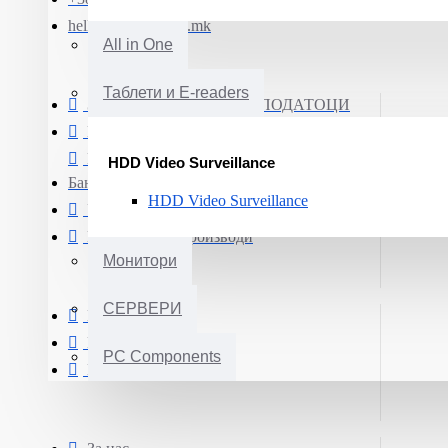
hello@smartphone.mk
All in One
Таблети и E-readers
ЗАШТИТА НА ЛИЧНИ ПОДАТОЦИ
Информации за испорака
Плаќање преку Електронско
HDD Video Surveillance
Банкарство
HDD Video Surveillance
Услови и правила за купување
Гаранција на производи
Монитори
СЕРВЕРИ
Мој профил
Нарачки
PC Components
Е-Билтен