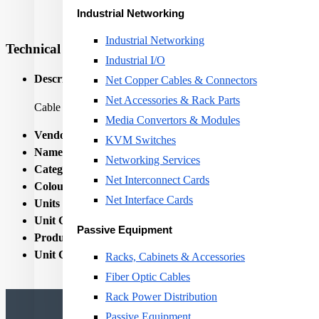
Industrial Networking
Industrial Networking
Technical Specifications
Industrial I/O
Description:
Net Copper Cables & Connectors
Net Accessories & Rack Parts
Cable preparation tool, black/red, for PIMF cables. Fast and e
Media Convertors & Modules
Vendor Homepage:
www.rdm.com/R-M-Products/Twisted-Pair-
KVM Switches
Name:
CABLE ACC TOOL PREPARATION/CAT6A R804
Networking Services
Category Code:
CBL
Net Interconnect Cards
Colour:
Black / Red
Net Interface Cards
Units per Shipping Box:
1
Unit Calculated Volume:
7.15E-05
Passive Equipment
Product Net Weight:
0.09
Unit Calculated Weight:
0.1
Racks, Cabinets & Accessories
Fiber Optic Cables
Rack Power Distribution
Passive Equipment