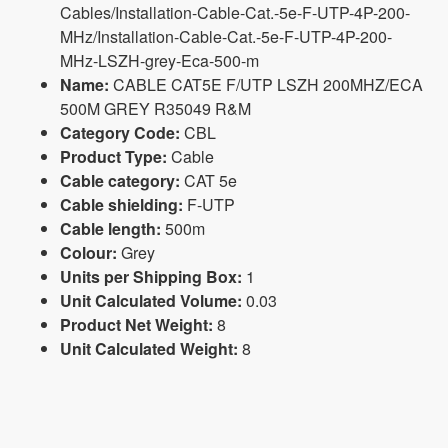
Cables/Installation-Cable-Cat.-5e-F-UTP-4P-200-
MHz/Installation-Cable-Cat.-5e-F-UTP-4P-200-
MHz-LSZH-grey-Eca-500-m
Name:
CABLE CAT5E F/UTP LSZH 200MHZ/ECA
500M GREY R35049 R&M
Category Code:
CBL
Product Type:
Cable
Cable category:
CAT 5e
Cable shielding:
F-UTP
Cable length:
500m
Colour:
Grey
Units per Shipping Box:
1
Unit Calculated Volume:
0.03
Product Net Weight:
8
Unit Calculated Weight:
8