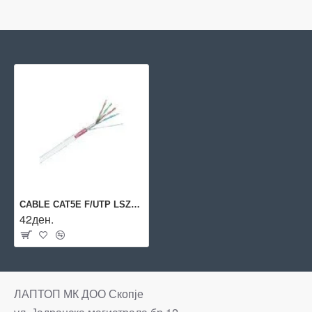
CABLE CAT5E F/UTP LSZH 200MHZ/ECA 500M GREY R35049 R&M
42ден.
ЛАПТОП МК ДОО Скопје