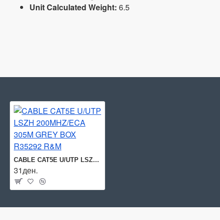
Unit Calculated Weight:
6.5
CABLE CAT5E U/UTP LSZH 200MHZ/ECA 305M GREY BOX R35292 R&M
31ден.