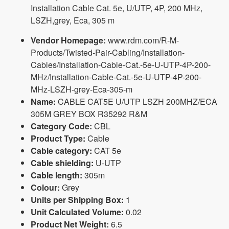
Installation Cable Cat. 5e, U/UTP, 4P, 200 MHz,
LSZH,grey, Eca, 305 m
Vendor Homepage:
www.rdm.com/R-M-
Products/Twisted-Pair-Cabling/Installation-
Cables/Installation-Cable-Cat.-5e-U-UTP-4P-200-
MHz/Installation-Cable-Cat.-5e-U-UTP-4P-200-
MHz-LSZH-grey-Eca-305-m
Name:
CABLE CAT5E U/UTP LSZH 200MHZ/ECA
305M GREY BOX R35292 R&M
Category Code:
CBL
Product Type:
Cable
Cable category:
CAT 5e
Cable shielding:
U-UTP
Cable length:
305m
Colour:
Grey
Units per Shipping Box:
1
Unit Calculated Volume:
0.02
Product Net Weight:
6.5