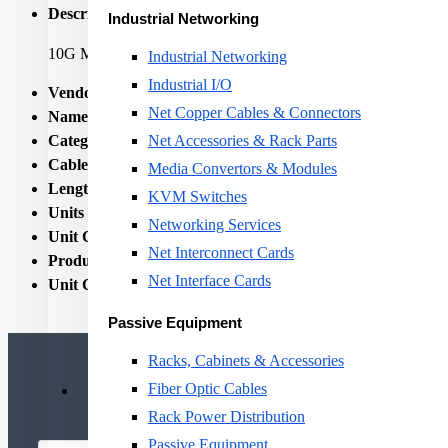
Description:
Industrial Networking
10G Multi-Mode ODN Cable
Industrial Networking
Industrial I/O
Vendor Homepage:
www.ubnt.com/accessories/fiber-modules-
Net Copper Cables & Connectors
Name:
CABLE UNIFI ODN 0.5M/UOC-0.5 UBIQUITI
Category Code:
FCB
Net Accessories & Rack Parts
Cable length:
0.5m
Media Convertors & Modules
Length:
0.5
KVM Switches
Units per Shipping Box:
1
Networking Services
Unit Calculated Volume:
0.000625
Net Interconnect Cards
Product Net Weight:
0.05
Net Interface Cards
Unit Calculated Weight:
0.05
Passive Equipment
Racks, Cabinets & Accessories
Fiber Optic Cables
Rack Power Distribution
Passive Equipment