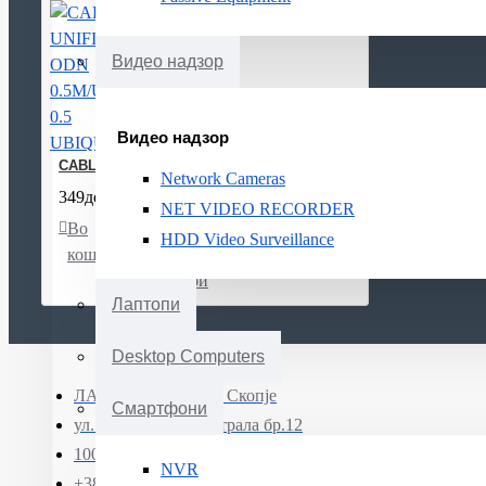
Видео надзор
Видео надзор
CABLE UNIFI ODN 0.5M/UOC-0.5 UBIQUITI
Network Cameras
349ден.
NET VIDEO RECORDER
Во
Листа
Спореди
HDD Video Surveillance
кошничка
на
желби
Лаптопи
Desktop Computers
ЛАПТОП МК ДОО Скопје
Смартфони
ул. Јадранска магистрала бр.12
1000 Скопје, Северна Македонија
NVR
+389 (0)71 331 190