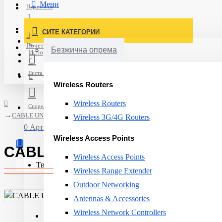
Мени
Најавете се
Постави нарачка
СИТЕ КАТЕГОРИИ
Нов корисник
Почетна
Безжична опрема
Испорака
Листа на желби
Wireless Routers
Wireless Routers
Спореди
CABLE UNIFI ODN 0.5M/UOC-0.5 UBIQUITI
Wireless 3G/4G Routers
0 Артикли - 0ден.
Wireless Access Points
CABLE UNIFI ODN 0.5M/UOC-0
Wireless Access Points
Твојата кошничка е празна!
Wireless Range Extender
Outdoor Networking
Antennas & Accessories
Wireless Network Controllers
Cable length:
0.5m