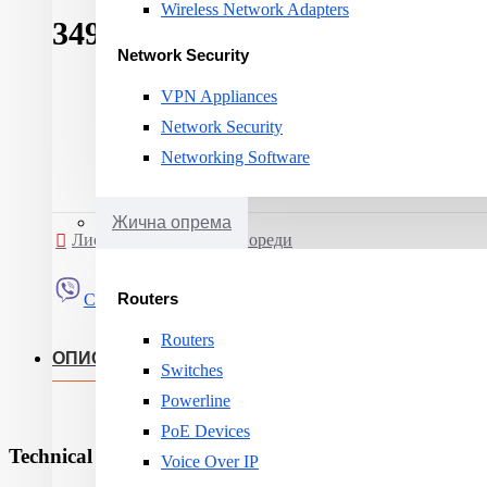
Wireless Network Adapters
349ден.
Network Security
VPN Appliances
Network Security
Networking Software
Жична опрема
Листа на желби
Спореди
Routers
Сподели
Routers
ОПИС
Switches
Powerline
PoE Devices
Technical Specifications
Voice Over IP