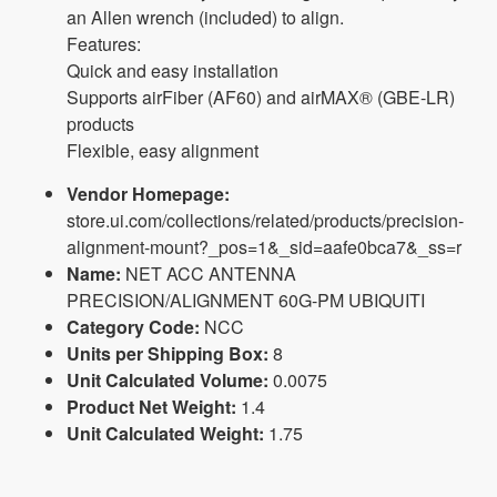
an Allen wrench (included) to align.
Features:
Quick and easy installation
Supports airFiber (AF60) and airMAX® (GBE-LR)
products
Flexible, easy alignment
Vendor Homepage:
store.ui.com/collections/related/products/precision-
alignment-mount?_pos=1&_sid=aafe0bca7&_ss=r
Name:
NET ACC ANTENNA
PRECISION/ALIGNMENT 60G-PM UBIQUITI
Category Code:
NCC
Units per Shipping Box:
8
Unit Calculated Volume:
0.0075
Product Net Weight:
1.4
Unit Calculated Weight:
1.75