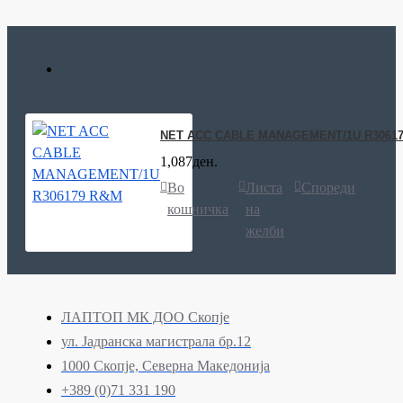
NET ACC CABLE MANAGEMENT/1U R3061
1,087ден.
Во
Листа
Спореди
кошничка
на
желби
ЛАПТОП МК ДОО Скопје
ул. Јадранска магистрала бр.12
1000 Скопје, Северна Македонија
+389 (0)71 331 190