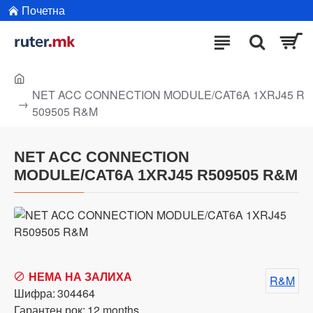
Почетна
NET ACC CONNECTION MODULE/CAT6A 1XRJ45 R
509505 R&M
NET ACC CONNECTION
MODULE/CAT6A 1XRJ45 R509505 R&M
НЕМА НА ЗАЛИХА
R&M
Шифра:
304464
Гарантен рок:
12 months