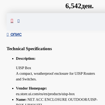
6,542ден.
Сподели
ОПИС
Technical Specifications
Description:
UISP Box
A compact, weatherproof enclosure for UISP Routers
and Switches.
Vendor Homepage:
eu.store.ui.com/eu/en/products/uisp-box
Name:
NET ACC ENCLOSURE OUTDOOR/UISP-