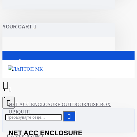
YOUR CART
Почетна
NET ACC ENCLOSURE OUTDOOR/UISP-BOX
UBIQUITI
NET ACC ENCLOSURE
0 Артикли - 0ден.