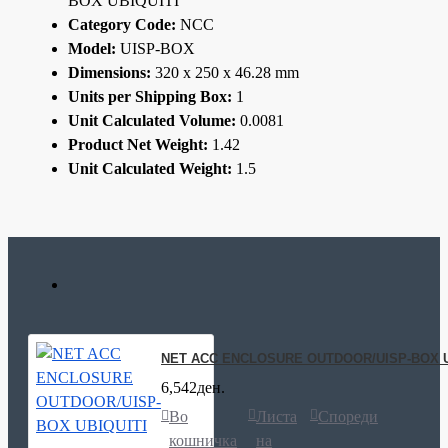
BOX UBIQUITI
Category Code:
NCC
Model:
UISP-BOX
Dimensions:
320 x 250 x 46.28 mm
Units per Shipping Box:
1
Unit Calculated Volume:
0.0081
Product Net Weight:
1.42
Unit Calculated Weight:
1.5
NET ACC ENCLOSURE OUTDOOR/UISP-BOX U
6,542ден.
Во
Листа
Спореди
кошничка
на