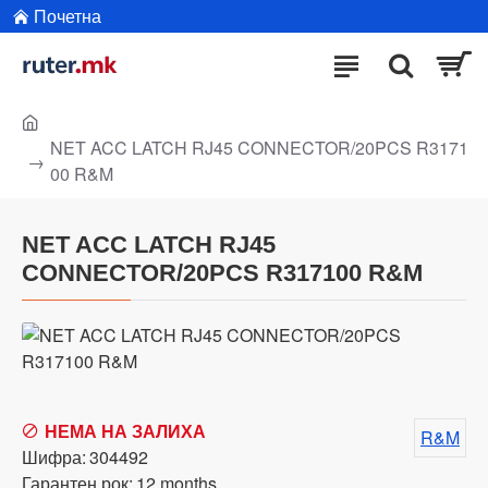
Почетна
NET ACC LATCH RJ45 CONNECTOR/20PCS R3171
00 R&M
NET ACC LATCH RJ45
CONNECTOR/20PCS R317100 R&M
НЕМА НА ЗАЛИХА
R&M
Шифра:
304492
Гарантен рок:
12 months