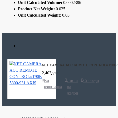
Unit Calculated Volume:
0.0002386
Product Net Weight:
0.025
Unit Calculated Weight:
0.03
NET CAMERA ACC REMOTE CONTROL//T90B 5
2,403ден.
Во
Листа
Спореди
кошничка
на
желби