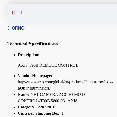
Сподели
ОПИС
Technical Specifications
Description:
AXIS T90B REMOTE CONTROL
Vendor Homepage:
http://www.axis.com/global/en/products/illuminators/axis-
t90b-ir-illuminators/
Name:
NET CAMERA ACC REMOTE
CONTROL//T90B 5800-931 AXIS
Category Code:
NCC
Units per Shipping Box:
1