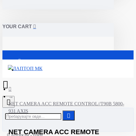
YOUR CART
Почетна
NET CAMERA ACC REMOTE CONTROL//T90B 5800-
931 AXIS
NET CAMERA ACC REMOTE
0 Артикли - 0ден.