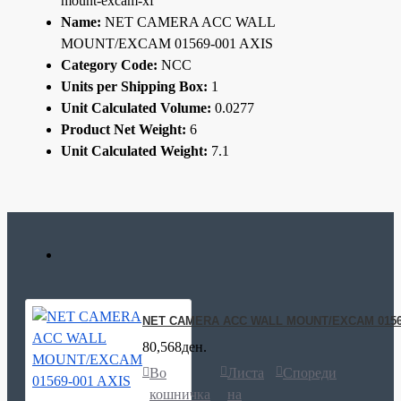
mount-excam-xf
Name:
NET CAMERA ACC WALL
MOUNT/EXCAM 01569-001 AXIS
Category Code:
NCC
Units per Shipping Box:
1
Unit Calculated Volume:
0.0277
Product Net Weight:
6
Unit Calculated Weight:
7.1
NET CAMERA ACC WALL MOUNT/EXCAM 01569
80,568ден.
Во
Листа
Спореди
кошничка
на