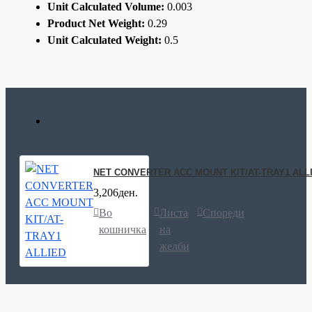
Unit Calculated Volume:
0.003
Product Net Weight:
0.29
Unit Calculated Weight:
0.5
NET CONVERTER ACC MOUNT KIT/AT-TRAY1 ALL
3,206ден.
Во
Листа
Спореди
кошничка
на
желби