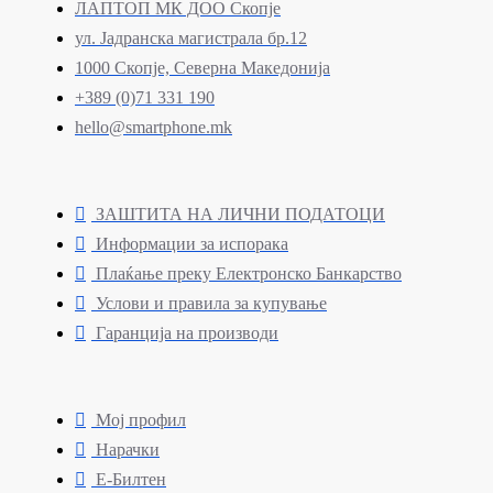
ЛАПТОП МК ДОО Скопје
ул. Јадранска магистрала бр.12
1000 Скопје, Северна Македонија
+389 (0)71 331 190
hello@smartphone.mk
ЗАШТИТА НА ЛИЧНИ ПОДАТОЦИ
Информации за испорака
Плаќање преку Електронско Банкарство
Услови и правила за купување
Гаранција на производи
Мој профил
Нарачки
Е-Билтен