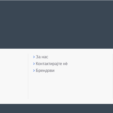
За нас
Контактирајте нè
Брендови