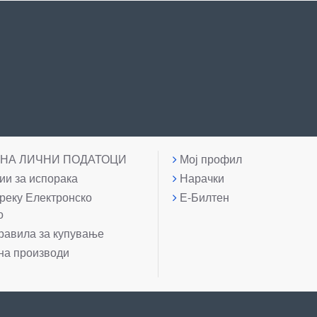
 НА ЛИЧНИ ПОДАТОЦИ
Мој профил
и за испорака
Нарачки
реку Електронско
Е-Билтен
о
равила за купување
на производи