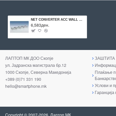
NET CONVERTER ACC WALL MOUNT/4 UNIT AT-TRAY4 ALLIED
6,583ден.
ЛАПТОП МК ДОО Скопје
ЗАШТИТА
ул. Јадранска магистрала бр.12
Информаци
1000 Скопје, Северна Македонија
Плаќање п
Банкарств
+389 (0)71 331 190
Услови и п
hello@smartphone.mk
Гаранција 
Copyright © 2007-2026, Лаптоп МК