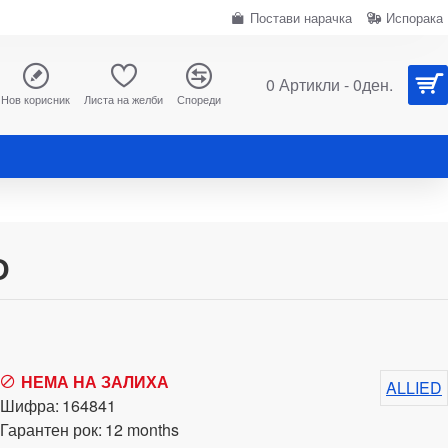
Постави нарачка
Испорака
0 Артикли - 0ден.
Нов корисник
Листа на желби
Спореди
D
НЕМА НА ЗАЛИХА
ALLIED
Шифра:
164841
Гарантен рок:
12 months