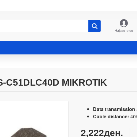
Најавете се
S-C51DLC40D MIKROTIK
Data transmission
Cable distance:
40
2,222ден.