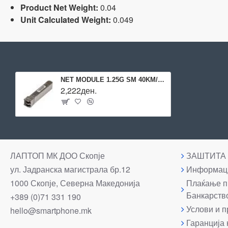
Product Net Weight:
0.04
Unit Calculated Weight:
0.049
NET MODULE 1.25G SM 40KM/S-C51DLC40D MIKROTIK
2,222ден.
ЛАПТОП МК ДОО Скопје
ЗАШТИТА
ул. Јадранска магистрала бр.12
Информаци
1000 Скопје, Северна Македонија
Плаќање п
Банкарств
+389 (0)71 331 190
Услови и п
hello@smartphone.mk
Гаранција 