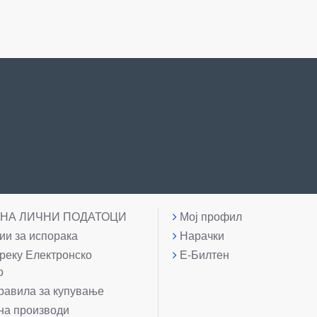
 НА ЛИЧНИ ПОДАТОЦИ
Мој профил
и за испорака
Нарачки
реку Електронско
Е-Билтен
о
равила за купување
на производи