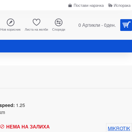
Постави нарачка
Испорака
0 Артикли - 0ден.
Нов корисник
Листа на желби
Спореди
 speed:
1.25
km
НЕМА НА ЗАЛИХА
MIKROTIK