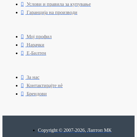
Услови и правила за купување
Гаранција на производи
Мој профил
Нарачки
Е-Билтен
За нас
Контактирајте нè
Брендови
Copyright © 2007-2026, Лаптоп МК