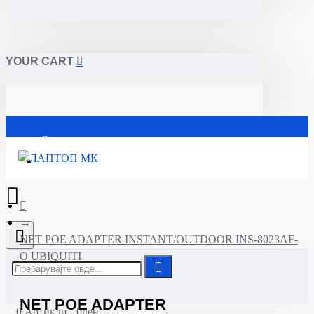
YOUR CART
Почетна
NET POE ADAPTER INSTANT/OUTDOOR INS-8023AF-
O UBIQUITI
NET POE ADAPTER
0 Артикли - 0ден.