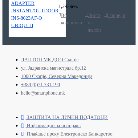
1,293ден.
Во
Листа
Спореди
кошничка
на
желби
ЛАПТОП МК ДОО Скопје
ул. Јадранска магистрала бр.12
1000 Скопје, Северна Македонија
+389 (0)71 331 190
hello@smartphone.mk
ЗАШТИТА НА ЛИЧНИ ПОДАТОЦИ
Информации за испорака
Плаќање преку Електронско Банкарство