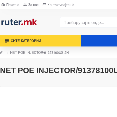
Почетна
За нас
Контактирајте нè
СИТЕ КАТЕГОРИИ
NET POE INJECTOR/91378100US 2N
NET POE INJECTOR/91378100