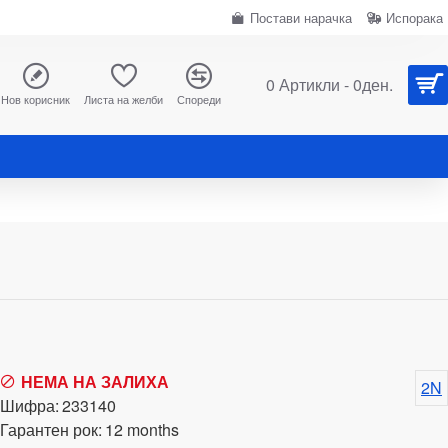
Постави нарачка
Испорака
0 Артикли - 0ден.
Нов корисник
Листа на желби
Спореди
НЕМА НА ЗАЛИХА
2N
Шифра:
233140
Гарантен рок:
12 months