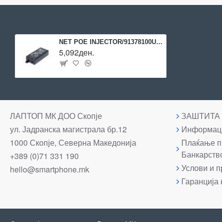
NET POE INJECTOR/91378100US 2N
5,092ден.
ЛАПТОП МК ДОО Скопје
ЗАШТИТА
ул. Јадранска магистрала бр.12
Информаци
1000 Скопје, Северна Македонија
Плаќање п
Банкарств
+389 (0)71 331 190
Услови и п
hello@smartphone.mk
Гаранција 