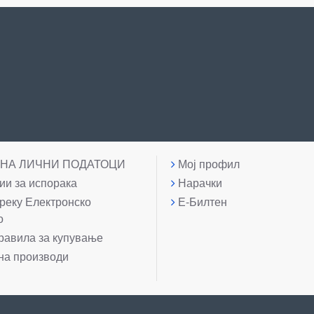
 НА ЛИЧНИ ПОДАТОЦИ
Мој профил
и за испорака
Нарачки
реку Електронско
Е-Билтен
о
равила за купување
на производи