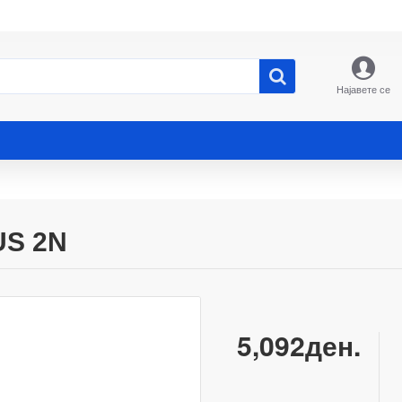
Најавете се
US 2N
5,092ден.