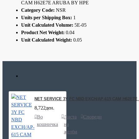
CAM H62E7E ARUBA BY HPE
Category Code:
NSR
Units per Shipping Box:
1
Unit Calculated Volume:
5E-05
Product Net Weight:
0.04
Unit Calculated Weight:
0.05
NET SERVICE 3Y FC NBD EXCH/AP-615 CAM H62E7E
8,722ден.
Во
Листа
Спореди
кошничка
на
желби