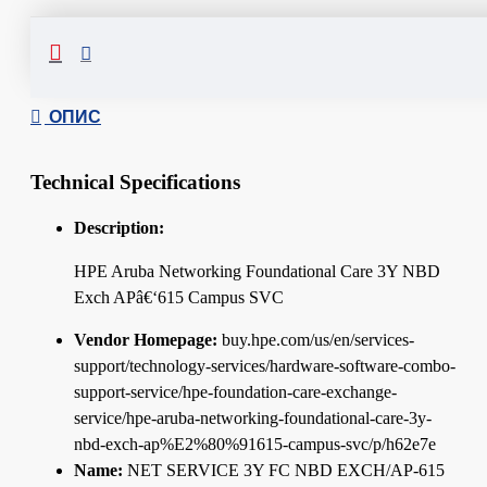
Сподели
ОПИС
Technical Specifications
Description:
HPE Aruba Networking Foundational Care 3Y NBD
Exch APâ€‘615 Campus SVC
Vendor Homepage:
buy.hpe.com/us/en/services-
support/technology-services/hardware-software-combo-
support-service/hpe-foundation-care-exchange-
service/hpe-aruba-networking-foundational-care-3y-
nbd-exch-ap%E2%80%91615-campus-svc/p/h62e7e
Name:
NET SERVICE 3Y FC NBD EXCH/AP-615