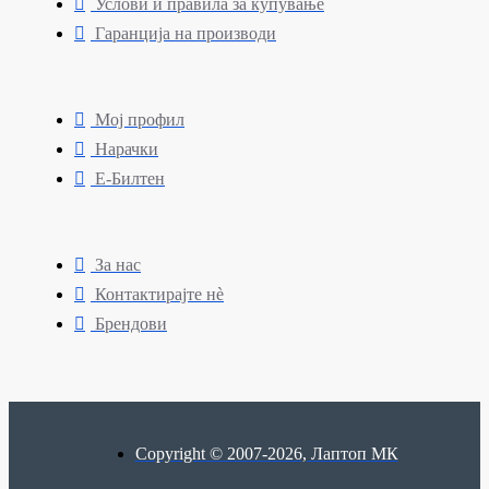
Услови и правила за купување
Гаранција на производи
Мој профил
Нарачки
Е-Билтен
За нас
Контактирајте нè
Брендови
Copyright © 2007-2026, Лаптоп МК