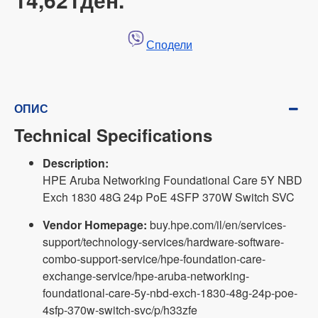
Сподели
ОПИС
Technical Specifications
Description:
HPE Aruba Networking Foundational Care 5Y NBD
Exch 1830 48G 24p PoE 4SFP 370W Switch SVC
Vendor Homepage:
buy.hpe.com/il/en/services-
support/technology-services/hardware-software-
combo-support-service/hpe-foundation-care-
exchange-service/hpe-aruba-networking-
foundational-care-5y-nbd-exch-1830-48g-24p-poe-
4sfp-370w-switch-svc/p/h33zfe