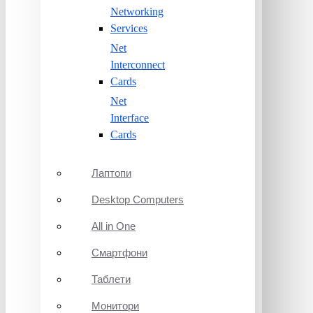
Networking
Services
Net
Interconnect
Cards
Net
Interface
Cards
Лаптопи
Desktop Computers
All in One
Смартфони
Таблети
Монитори