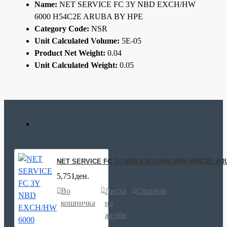
Name:
NET SERVICE FC 3Y NBD EXCH/HW
6000 H54C2E ARUBA BY HPE
Category Code:
NSR
Unit Calculated Volume:
5E-05
Product Net Weight:
0.04
Unit Calculated Weight:
0.05
NET SERVICE FC 3Y NBD EXCH/HW 6000 H54C2E AR
5,751ден.
Во
Листа
Спореди
кошничка
на
желби