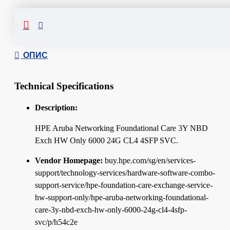
Сподели
ОПИС
Technical Specifications
Description:
HPE Aruba Networking Foundational Care 3Y NBD
Exch HW Only 6000 24G CL4 4SFP SVC.
Vendor Homepage:
buy.hpe.com/sg/en/services-
support/technology-services/hardware-software-combo-
support-service/hpe-foundation-care-exchange-service-
hw-support-only/hpe-aruba-networking-foundational-
care-3y-nbd-exch-hw-only-6000-24g-cl4-4sfp-
svc/p/h54c2e