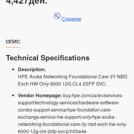
Сподели
ОПИС
Technical Specifications
Description:
HPE Aruba Networking Foundational Care 3Y NBD
Exch HW Only 6000 12G CL4 2SFP SVC.
Vendor Homepage:
buy.hpe.com/us/en/services-
support/technology-services/hardware-software-
combo-support-service/hpe-foundation-care-
exchange-service-hw-support-only/hpe-aruba-
networking-foundational-care-3y-nbd-exch-hw-only-
6000-12g-cl4-2sfp-svc/p/h55e4e