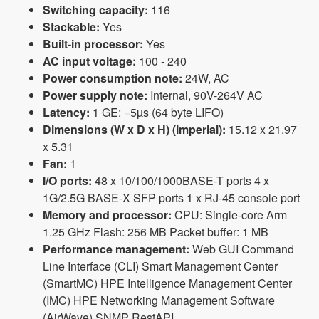
Switching capacity:
116
Stackable:
Yes
Built-in processor:
Yes
AC input voltage:
100 - 240
Power consumption note:
24W, AC
Power supply note:
Internal, 90V-264V AC
Latency:
1 GE: =5µs (64 byte LIFO)
Dimensions (W x D x H) (imperial):
15.12 x 21.97
x 5.31
Fan:
1
I/O ports:
48 x 10/100/1000BASE-T ports 4 x
1G/2.5G BASE-X SFP ports 1 x RJ-45 console port
Memory and processor:
CPU: Single-core Arm
1.25 GHz Flash: 256 MB Packet buffer: 1 MB
Performance management:
Web GUI Command
Line Interface (CLI) Smart Management Center
(SmartMC) HPE Intelligence Management Center
(IMC) HPE Networking Management Software
(AirWave) SNMP RestAPI