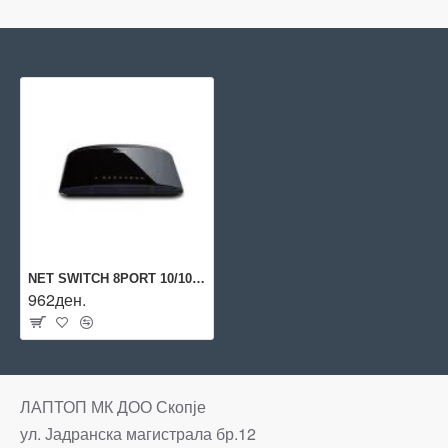
NET SWITCH 8PORT 10/100M TX/DES-1008D D-LINK
962ден.
ЛАПТОП МК ДОО Скопје
ул. Јадранска магистрала бр.12