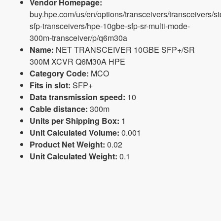
Vendor Homepage:
buy.hpe.com/us/en/options/transceivers/transceivers/st
sfp-transceivers/hpe-10gbe-sfp-sr-multi-mode-
300m-transceiver/p/q6m30a
Name:
NET TRANSCEIVER 10GBE SFP+/SR
300M XCVR Q6M30A HPE
Category Code:
MCO
Fits in slot:
SFP+
Data transmission speed:
10
Cable distance:
300m
Units per Shipping Box:
1
Unit Calculated Volume:
0.001
Product Net Weight:
0.02
Unit Calculated Weight:
0.1