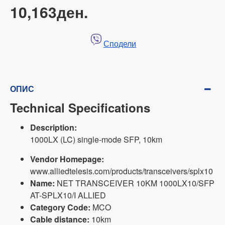
10,163ден.
Сподели
ОПИС
Technical Specifications
Description:
1000LX (LC) single-mode SFP, 10km
Vendor Homepage:
www.alliedtelesis.com/products/transceivers/splx10
Name:
NET TRANSCEIVER 10KM 1000LX10/SFP
AT-SPLX10/I ALLIED
Category Code:
MCO
Cable distance:
10km