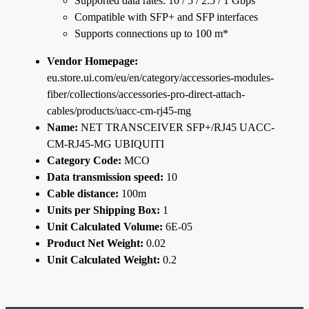
Supported data rates: 10 / 5 / 2.5 / 1 Gbps
Compatible with SFP+ and SFP interfaces
Supports connections up to 100 m*
Vendor Homepage:
eu.store.ui.com/eu/en/category/accessories-modules-
fiber/collections/accessories-pro-direct-attach-
cables/products/uacc-cm-rj45-mg
Name:
NET TRANSCEIVER SFP+/RJ45 UACC-
CM-RJ45-MG UBIQUITI
Category Code:
MCO
Data transmission speed:
10
Cable distance:
100m
Units per Shipping Box:
1
Unit Calculated Volume:
6E-05
Product Net Weight:
0.02
Unit Calculated Weight:
0.2