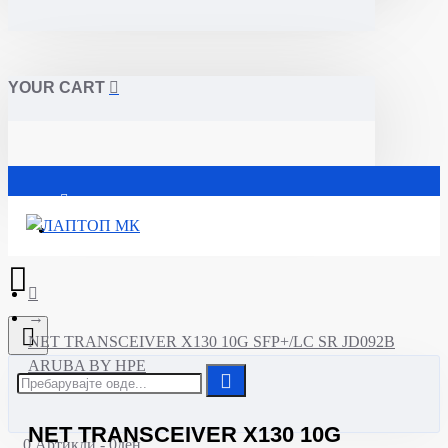
YOUR CART
Почетна
NET TRANSCEIVER X130 10G SFP+/LC SR JD092B
ARUBA BY HPE
NET TRANSCEIVER X130 10G
0 Артикли - 0ден.