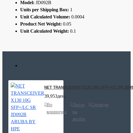
Model:
JD092B
Units per Shipping Box:
1
Unit Calculated Volume:
0.0004
Product Net Weight:
0.05
Unit Calculated Weight:
0.1
NET TRANSCEIVER X130 10G SFP+/LC SR JD0
39,953ден.
Во
Листа
Спореди
кошничка
на
желби