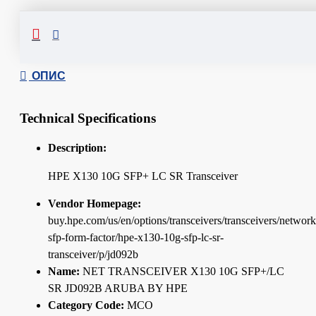
Сподели
ОПИС
Technical Specifications
Description:
HPE X130 10G SFP+ LC SR Transceiver
Vendor Homepage:
buy.hpe.com/us/en/options/transceivers/transceivers/network
sfp-form-factor/hpe-x130-10g-sfp-lc-sr-
transceiver/p/jd092b
Name:
NET TRANSCEIVER X130 10G SFP+/LC
SR JD092B ARUBA BY HPE
Category Code:
MCO