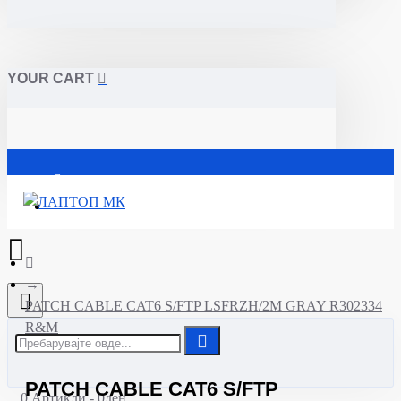
YOUR CART
Почетна
PATCH CABLE CAT6 S/FTP LSFRZH/2M GRAY R302334
R&M
PATCH CABLE CAT6 S/FTP
0 Артикли - 0ден.