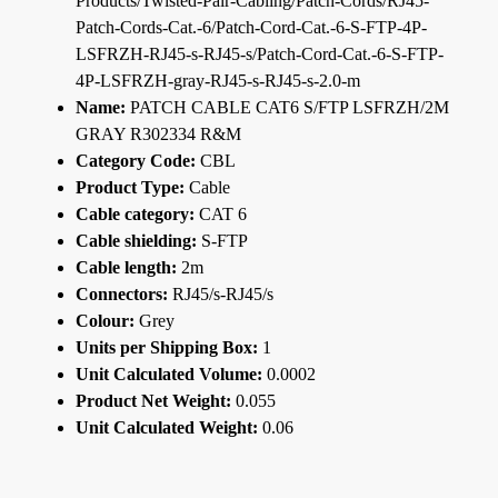
Products/Twisted-Pair-Cabling/Patch-Cords/RJ45-
Patch-Cords-Cat.-6/Patch-Cord-Cat.-6-S-FTP-4P-
LSFRZH-RJ45-s-RJ45-s/Patch-Cord-Cat.-6-S-FTP-
4P-LSFRZH-gray-RJ45-s-RJ45-s-2.0-m
Name:
PATCH CABLE CAT6 S/FTP LSFRZH/2M
GRAY R302334 R&M
Category Code:
CBL
Product Type:
Cable
Cable category:
CAT 6
Cable shielding:
S-FTP
Cable length:
2m
Connectors:
RJ45/s-RJ45/s
Colour:
Grey
Units per Shipping Box:
1
Unit Calculated Volume:
0.0002
Product Net Weight:
0.055
Unit Calculated Weight:
0.06