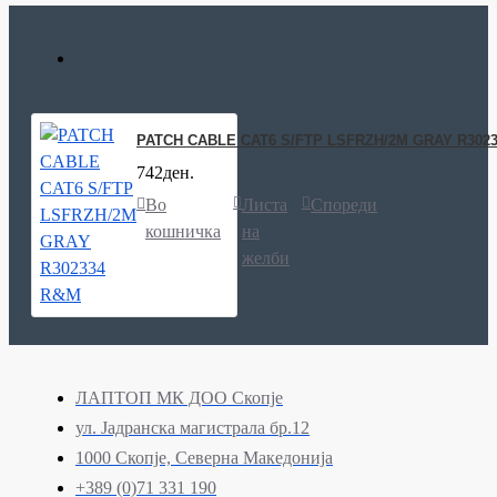
PATCH CABLE CAT6 S/FTP LSFRZH/2M GRAY R302
742ден.
Во
Листа
Спореди
кошничка
на
желби
ЛАПТОП МК ДОО Скопје
ул. Јадранска магистрала бр.12
1000 Скопје, Северна Македонија
+389 (0)71 331 190