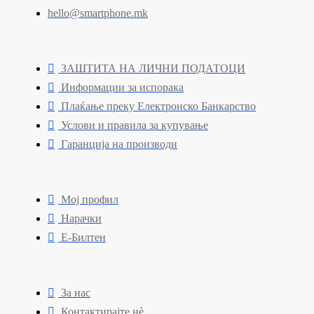
hello@smartphone.mk
ЗАШТИТА НА ЛИЧНИ ПОДАТОЦИ
Информации за испорака
Плаќање преку Електронско Банкарство
Услови и правила за купување
Гаранција на производи
Мој профил
Нарачки
Е-Билтен
За нас
Контактирајте нè