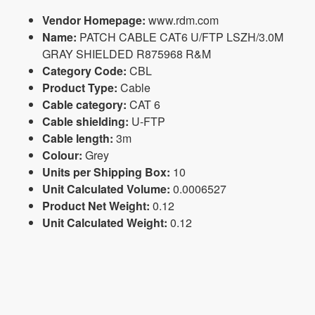
Vendor Homepage:
www.rdm.com
Name:
PATCH CABLE CAT6 U/FTP LSZH/3.0M
GRAY SHIELDED R875968 R&M
Category Code:
CBL
Product Type:
Cable
Cable category:
CAT 6
Cable shielding:
U-FTP
Cable length:
3m
Colour:
Grey
Units per Shipping Box:
10
Unit Calculated Volume:
0.0006527
Product Net Weight:
0.12
Unit Calculated Weight:
0.12