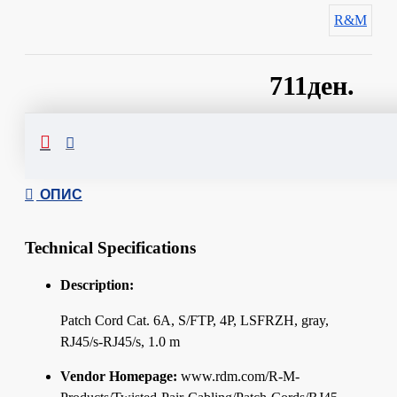
R&M
711ден.
Сподели
ОПИС
Technical Specifications
Description:
Patch Cord Cat. 6A, S/FTP, 4P, LSFRZH, gray,
RJ45/s-RJ45/s, 1.0 m
Vendor Homepage:
www.rdm.com/R-M-