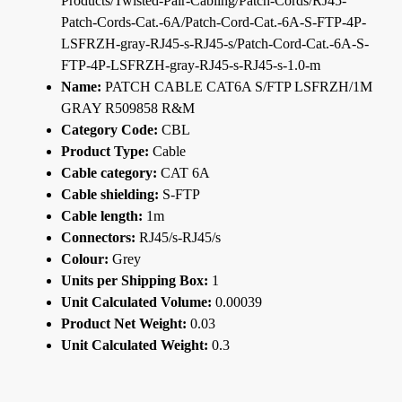
Products/Twisted-Pair-Cabling/Patch-Cords/RJ45-
Patch-Cords-Cat.-6A/Patch-Cord-Cat.-6A-S-FTP-4P-
LSFRZH-gray-RJ45-s-RJ45-s/Patch-Cord-Cat.-6A-S-
FTP-4P-LSFRZH-gray-RJ45-s-RJ45-s-1.0-m
Name:
PATCH CABLE CAT6A S/FTP LSFRZH/1M
GRAY R509858 R&M
Category Code:
CBL
Product Type:
Cable
Cable category:
CAT 6A
Cable shielding:
S-FTP
Cable length:
1m
Connectors:
RJ45/s-RJ45/s
Colour:
Grey
Units per Shipping Box:
1
Unit Calculated Volume:
0.00039
Product Net Weight:
0.03
Unit Calculated Weight:
0.3