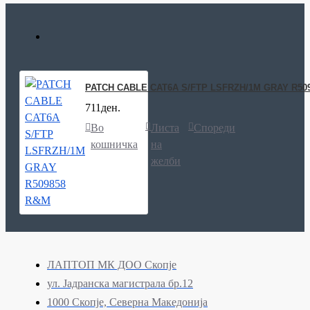
PATCH CABLE CAT6A S/FTP LSFRZH/1M GRAY R50
711ден.
Во
Листа
Спореди
кошничка
на
желби
ЛАПТОП МК ДОО Скопје
ул. Јадранска магистрала бр.12
1000 Скопје, Северна Македонија