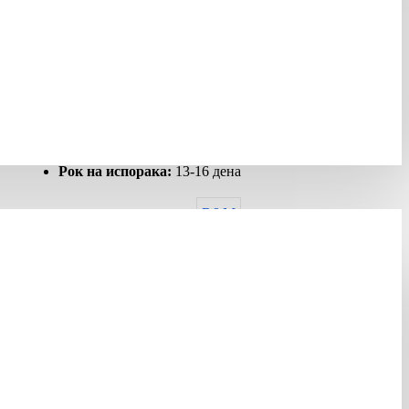
НЕМА НА ЗАЛИХА
Шифра:
304310
Гарантен рок:
12 months
Рок на испорака:
13-16 дена
R&M