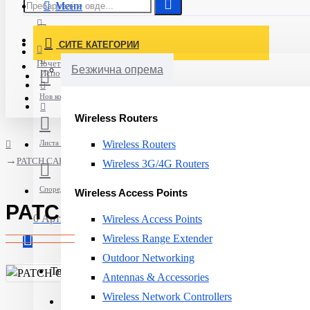
Мени
Постави нарачка
СИТЕ КАТЕГОРИИ
Најавете се
Почетна
Безжична опрема
Испорака
Нов корисник
Wireless Routers
Листа на желби
Wireless Routers
PATCH CABLE CAT6A U/UTP LSZH/3M GRAY BASIC R836999 R&M
Wireless 3G/4G Routers
Спореди
Wireless Access Points
PATCH CABLE CAT6A U/UTP 
0 Артикли - 0ден.
Wireless Access Points
Wireless Range Extender
Outdoor Networking
Твојата кошничка е празна!
Antennas & Accessories
Wireless Network Controllers
Product Type:
Cable