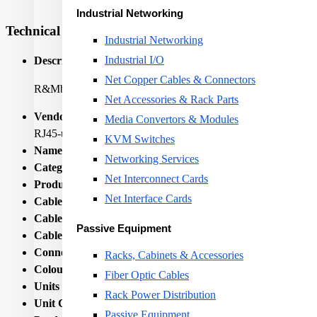
Industrial Networking
Technical Specifications
Industrial Networking
Industrial I/O
Description:
Net Copper Cables & Connectors
R&Mbasic Line thin Patch Cord Cat. 6A, U/UTP, 4P, LSZH, g
Net Accessories & Rack Parts
Vendor Homepage:
www.rdm.com/R-M-Products/Twisted-Pair
Media Convertors & Modules
RJ45-u-RJ45-u/R-Mbasic-Line-thin-Patch-Cord-Cat.-6A-U-
KVM Switches
Name:
PATCH CABLE CAT6A U/UTP LSZH/3M GRAY B
Networking Services
Category Code:
CBL
Net Interconnect Cards
Product Type:
Cable
Net Interface Cards
Cable category:
CAT 6A
Cable shielding:
U-UTP
Passive Equipment
Cable length:
3m
Connectors:
RJ45/u- RJ45/u
Racks, Cabinets & Accessories
Colour:
Grey
Fiber Optic Cables
Units per Shipping Box:
1
Rack Power Distribution
Unit Calculated Volume:
0.0002925
Passive Equipment