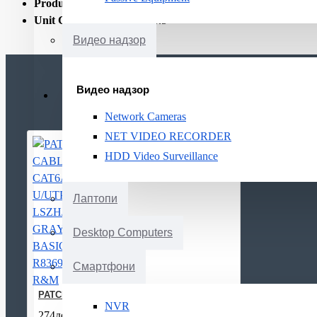
Product Net Weight:
0.09
Unit Calculated Weight:
0.5
Видео надзор
Видео надзор
Network Cameras
NET VIDEO RECORDER
HDD Video Surveillance
Лаптопи
Desktop Computers
Смартфони
PATCH CABLE CAT6A U/UTP LSZH/3M GRAY BASIC R836999 
NVR
274ден.