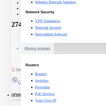
Wireless Network Adapters
Cable category:
CAT 6A
Cable shielding:
U-UTP
Network Security
Cable length:
3m
VPN Appliances
274ден.
Network Security
Networking Software
Жична опрема
Routers
Листа на желби
Спореди
Routers
Switches
Сподели
Powerline
PoE Devices
ОПИС
Voice Over IP