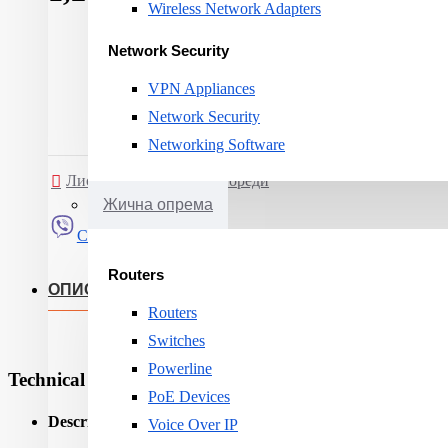
Wireless Network Adapters
Network Security
VPN Appliances
Network Security
Networking Software
Листа на желби
Спореди
Жична опрема
Сподели
Routers
ОПИС
Routers
Switches
Powerline
Technical Specifications
PoE Devices
Description:
Voice Over IP