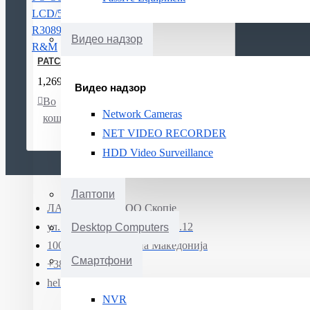
Видео надзор
PATCH CABLE FO OS2 LCD/5M R308905 R&M
1,269ден.
Видео надзор
Во
Листа
Спореди
Network Cameras
кошничка
на
NET VIDEO RECORDER
желби
HDD Video Surveillance
Лаптопи
ЛАПТОП МК ДОО Скопје
ул. Јадранска магистрала бр.12
Desktop Computers
1000 Скопје, Северна Македонија
Смартфони
+389 (0)71 331 190
hello@smartphone.mk
NVR