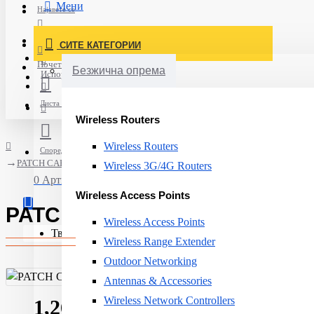
Мени
Најавете се
Постави нарачка
СИТЕ КАТЕГОРИИ
Нов корисник
Почетна
Безжична опрема
Испорака
Листа на желби
Wireless Routers
Wireless Routers
Спореди
PATCH CABLE FO OS2 LCD/5M R308905 R&M
Wireless 3G/4G Routers
0 Артикли - 0ден.
Wireless Access Points
PATCH CABLE FO OS2 LCD/5
Wireless Access Points
Твојата кошничка е празна!
Wireless Range Extender
Outdoor Networking
Antennas & Accessories
Wireless Network Controllers
1,269ден.