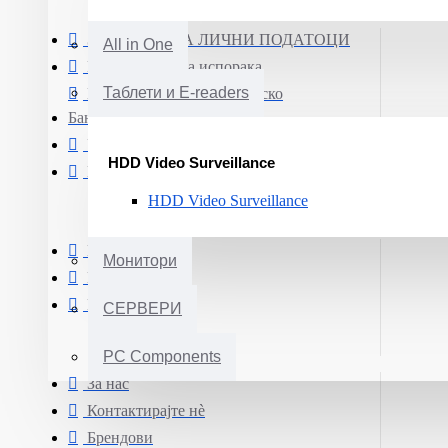
ЗАШТИТА НА ЛИЧНИ ПОДАТОЦИ
All in One
Информации за испорака
Таблети и E-readers
Плаќање преку Електронско
Банкарство
Услови и правила за купување
HDD Video Surveillance
Гаранција на производи
HDD Video Surveillance
Мој профил
Монитори
Нарачки
Е-Билтен
СЕРВЕРИ
PC Components
За нас
Контактирајте нè
Брендови