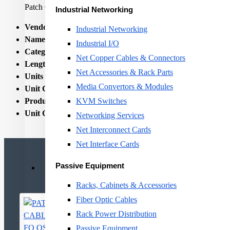
Patch Cord LC-Duplex PC - LC-Duplex PC, blue/blue, G.652
Industrial Networking
Vendor Homepage:
www.ecatalog.rdm.com
Industrial Networking
Name:
PATCH CABLE FO OS2 LCD/5M R308905 R&M
Industrial I/O
Category Code:
FCB
Net Copper Cables & Connectors
Length:
5
Net Accessories & Rack Parts
Units per Shipping Box:
1
Media Convertors & Modules
Unit Calculated Volume:
0.000361
Product Net Weight:
0.1
KVM Switches
Unit Calculated Weight:
0.11
Networking Services
Net Interconnect Cards
Net Interface Cards
Passive Equipment
Racks, Cabinets & Accessories
Fiber Optic Cables
Rack Power Distribution
Passive Equipment