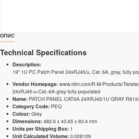
ОПИС
Technical Specifications
Description:
19" 1U PC Patch Panel 24xRJ45/u, Cat. 6A, gray, fully po
Vendor Homepage:
www.rdm.com/R-M-Products/Twisted-
24xRJ45-u-Cat.-6A-gray-fully-populated
Name:
PATCH PANEL CAT6A 24XRJ45/1U GRAY R813
Category Code:
PEQ
Colour:
Grey
Dimensions:
482.6 x 43.65 x 83.4 mm
Units per Shipping Box:
1
Unit Calculated Volume:
0.008109