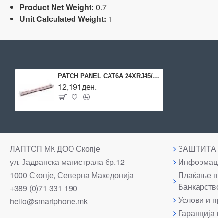
Product Net Weight:
0.7
Unit Calculated Weight:
1
PATCH PANEL CAT6A 24XRJ45/1U GRAY R813494 R&M
12,191ден.
ЛАПТОП МК ДОО Скопје
ЗАШТИТА
ул. Јадранска магистрала бр.12
Информаци
1000 Скопје, Северна Македонија
Плаќање п
Банкарств
+389 (0)71 331 190
Услови и п
hello@smartphone.mk
Гаранција 