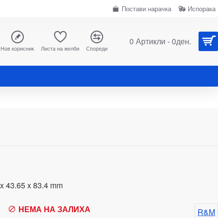
Постави нарачка
Испорака
0 Артикли - 0ден.
Нов корисник
Листа на желби
Спореди
x 43.65 x 83.4 mm
НЕМА НА ЗАЛИХА
R&M