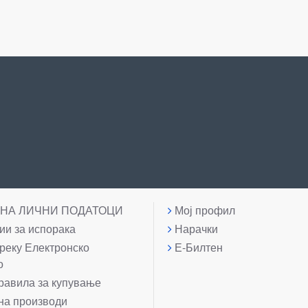
 НА ЛИЧНИ ПОДАТОЦИ
Мој профил
и за испорака
Нарачки
реку Електронско
Е-Билтен
о
равила за купување
на производи