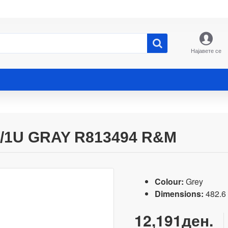
Најавете се
/1U GRAY R813494 R&M
Colour:
Grey
Dimensions:
482.6 
12,191ден.