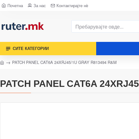
Почетна
За нас
Контактирајте нè
СИТЕ КАТЕГОРИИ
PATCH PANEL CAT6A 24XRJ45/1U GRAY R813494 R&M
PATCH PANEL CAT6A 24XRJ45