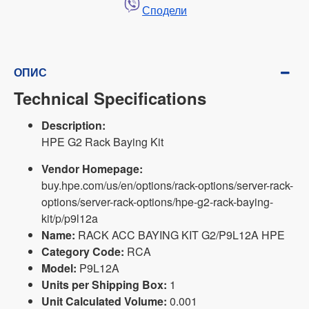
Сподели
ОПИС
Technical Specifications
Description:
HPE G2 Rack Baying Kit
Vendor Homepage:
buy.hpe.com/us/en/options/rack-options/server-rack-
options/server-rack-options/hpe-g2-rack-baying-
kit/p/p9l12a
Name:
RACK ACC BAYING KIT G2/P9L12A HPE
Category Code:
RCA
Model:
P9L12A
Units per Shipping Box:
1
Unit Calculated Volume:
0.001