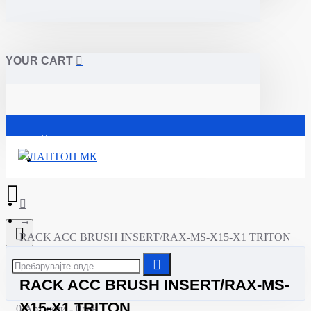
YOUR CART
Почетна
RACK ACC BRUSH INSERT/RAX-MS-X15-X1 TRITON
RACK ACC BRUSH INSERT/RAX-MS-
X15-X1 TRITON
0 Артикли - 0ден.