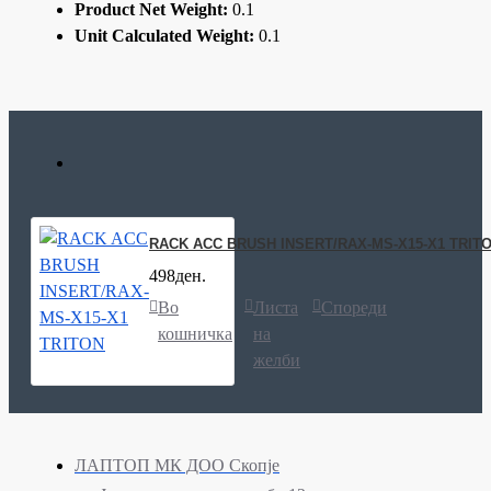
Product Net Weight:
0.1
Unit Calculated Weight:
0.1
RACK ACC BRUSH INSERT/RAX-MS-X15-X1 TRIT
498ден.
Во
Листа
Спореди
кошничка
на
желби
ЛАПТОП МК ДОО Скопје