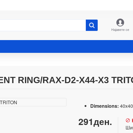
Најавете се
T RING/RAX-D2-X44-X3 TRI
Dimensions:
40x4
291ден.
Ши