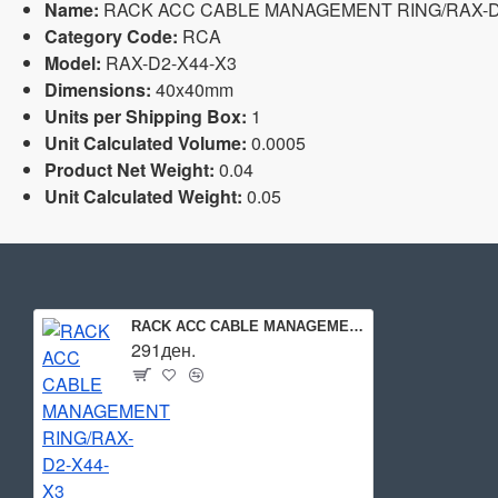
Name:
RACK ACC CABLE MANAGEMENT RING/RAX-D2
Category Code:
RCA
Model:
RAX-D2-X44-X3
Dimensions:
40x40mm
Units per Shipping Box:
1
Unit Calculated Volume:
0.0005
Product Net Weight:
0.04
Unit Calculated Weight:
0.05
RACK ACC CABLE MANAGEMENT RING/RAX-D2-X44-X3 TRITON
291ден.