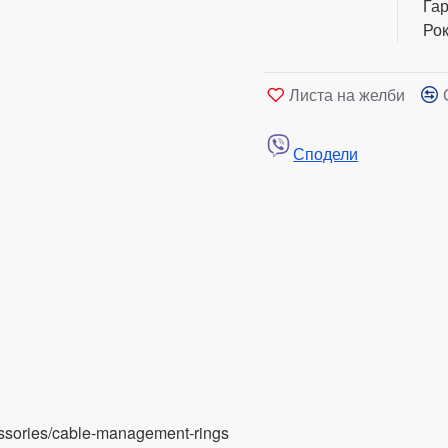
Гар
Рок
Листа на желби
Сподели
essories/cable-management-rings