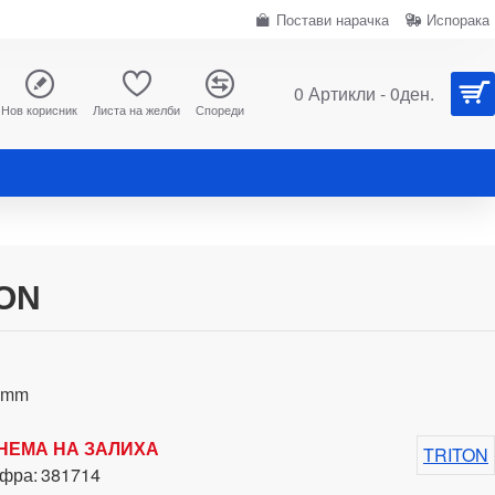
Постави нарачка
Испорака
0 Артикли - 0ден.
Нов корисник
Листа на желби
Спореди
TON
0mm
НЕМА НА ЗАЛИХА
TRITON
фра:
381714