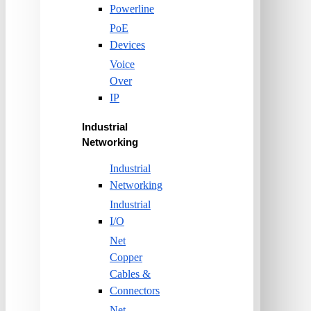
Powerline
PoE
Devices
Voice
Over
IP
Industrial
Networking
Industrial
Networking
Industrial
I/O
Net
Copper
Cables &
Connectors
Net