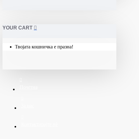
YOUR CART
Твојата кошничка е празна!
Почетна
За нас
Контактирајте нè