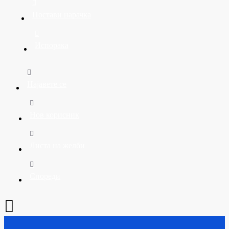
Постави нарачка
Испорака
Најавете се
Нов корисник
Листа на желби
Спореди