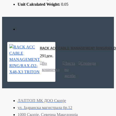
Unit Calculated Weight:
0.05
RACK ACC CABLE MANAGEMENT RING/RAX-D2
291ден.
Во
Листа
Спореди
кошничка
на
желби
ЛАПТОП МК ДОО Скопје
ул. Јадранска магистрала бр.12
1000 Скопје, Северна Македонија