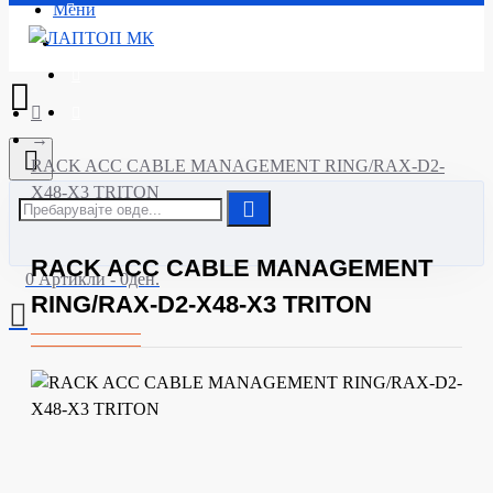
Мени
Почетна
RACK ACC CABLE MANAGEMENT RING/RAX-D2-
X48-X3 TRITON
RACK ACC CABLE MANAGEMENT
0 Артикли - 0ден.
RING/RAX-D2-X48-X3 TRITON